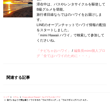
滞在中は、バスやレンタサイクルを駆使して
B級グルメを堪能。
旅行者目線ならではのハワイをお届けしま
す。
LINEのオープンチャットでハワイ情報の配信
をスタートしました。
「mimi Hawaii ハワイ」で検索して参加して
くださいね。
「ナビちゃおハワイ」
/
編集長mimi個人ブロ
グ「全てはハワイのために・・・」
関連する記事
トップ
コラム
Crazy about Hawaii！ by ナビちゃおハワイ
似ているようで実は違う！ワイキキの「ウルフギャング 」と「ウルフギャングパック エク...