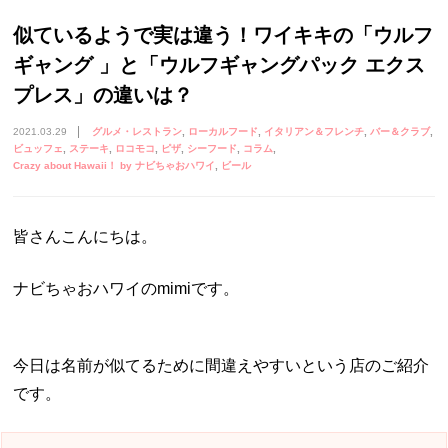
似ているようで実は違う！ワイキキの「ウルフ
ギャング 」と「ウルフギャングパック エクス
プレス」の違いは？
2021.03.29
グルメ・レストラン
ローカルフード
イタリアン＆フレンチ
バー＆クラブ
ビュッフェ
ステーキ
ロコモコ
ピザ
シーフード
コラム
Crazy about Hawaii！ by ナビちゃおハワイ
ビール
皆さんこんにちは。
ナビちゃおハワイのmimiです。
今日は名前が似てるために間違えやすいという店のご紹介
です。