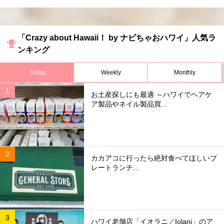
「Crazy about Hawaii！ by ナビちゃおハワイ」人気ラ
ンキング
Today
Weekly
Monthly
お土産探しにも最適 ～ハワイでヘアケ
ア製品やネイル製品買...
カカアコに行ったら絶対食べてほしいプ
レートランチ...
ハワイ老舗店「イオラニ／Iolani」のア