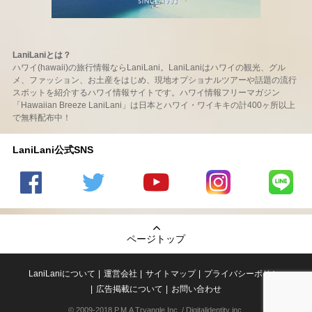
LaniLaniとは？
ハワイ(hawaii)の旅行情報ならLaniLani。LaniLaniはハワイの観光、グル
メ、ファッション、お土産をはじめ、現地オプショナルツアーや話題の流行
スポットを紹介するハワイ情報サイトです。ハワイ情報フリーマガジン
「Hawaiian Breeze LaniLani」は日本とハワイ・ワイキキの計400ヶ所以上
で無料配布中！
LaniLani公式SNS
LaniLani
LaniLani
LaniLani
LaniLani
LaniLani
の
のtwitter
の
の
のLINEを
Facebook
を見る
Youtube
Instagram
見る
ページトップ
を見る
チャンネ
を見る
ルを見る
LaniLaniについて
運営会社
サイトマップ
プライバシーポリシー
広告掲載について
お問い合わせ
© 2009-2018 P.M.A Tryangle,Inc. / Digitalidentity inc.