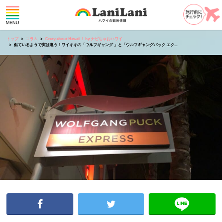
トップ
コラム
Crazy about Hawaii！ by ナビちゃおハワイ
似ているようで実は違う！ワイキキの「ウルフギャング 」と「ウルフギャングパック エク...