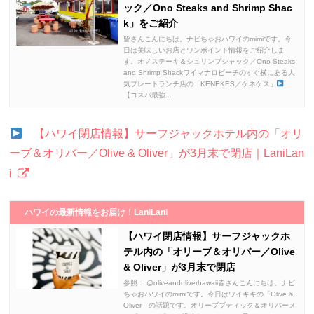
ック／Ono Steaks and Shrimp Shac
k」をご紹介
皆さんこんにちは。ナビちゃおハワイのmimiです。今
日は美味しいお店とワンポイント情報をご紹介しま
す。オノステーキ＆シュリンプシャック／Ono Steaks
and Shrimp Shackワイマナロビーチのすぐ横にある人
気プレートランチ店の「KENEKES／ケネケス」
【コスパ最強...
【ハワイ閉店情報】サーフジャックホテル内の「オリ
ーブ＆オリバー／Olive & Oliver」が3月末で閉店｜LaniLan
i
ハワイの最新情報をお届け！LaniLani
【ハワイ閉店情報】サーフジャックホ
テル内の「オリーブ＆オリバー／Olive
& Oliver」が3月末で閉店
参照： @oliveandoliverhawaii皆さんこんにちは。ナビ
ちゃおハワイのmimiです。今日はワイキキの「Olive &
Oliver」の話題です。オリーブブティック＆オリバーメ