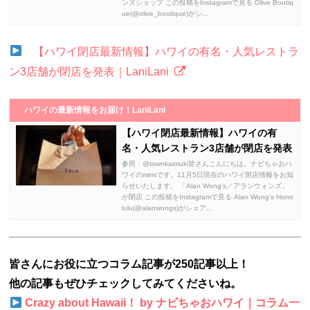
ンズショップ この投稿をInstagramで見る Olive Boutiq
ue(@olive_boutique)がシ...
【ハワイ閉店最新情報】ハワイの有名・人気レストラ
ン3店舗が閉店を発表｜LaniLani
ハワイの最新情報をお届け！LaniLani
【ハワイ閉店最新情報】ハワイの有
名・人気レストラン3店舗が閉店を発表
参照：@townkaimuki皆さんこんにちは。ナビちゃおハ
ワイのmimiです。11月5日現在のハワイ閉店情報をお知
らせいたします。 「Alan Wong's／アランウォンズ」
が閉店 この投稿をInstagramで見る Alan Wong's Hono
lulu(@alanwongs)がシェア...
皆さんにお役に立つコラム記事が250記事以上！
他の記事もぜひチェックしてみてくださいね。
Crazy about Hawaii！ by ナビちゃおハワイ｜コラム一