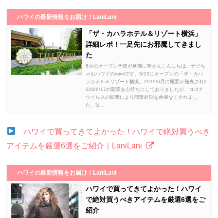
ハワイの最新情報をお届け！LaniLani
「ザ・カハラホテル＆リゾート横浜」
詳細レポ！一足先にお邪魔してきまし
た
6月のオープン予定が延期に皆さんこんにちは。ナビち
ゃおハワイのmimiです。9/23にオープンの「ザ・カハ
ラホテル＆リゾート横浜」2019/6月に概要が発表され2
020/6/17の開業を心待ちにしておりましたが、コロナ
ウイルスの影響により開業延期を余儀なくされまし
た。改...
ハワイで買ってきてよかった！ハワイで絶対買うべき
アイテムを厳選6選をご紹介｜LaniLani
ハワイの最新情報をお届け！LaniLani
ハワイで買ってきてよかった！ハワイ
で絶対買うべきアイテムを厳選6選をご
紹介