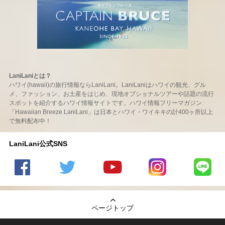
LaniLaniとは？
ハワイ(hawaii)の旅行情報ならLaniLani。LaniLaniはハワイの観光、グル
メ、ファッション、お土産をはじめ、現地オプショナルツアーや話題の流行
スポットを紹介するハワイ情報サイトです。ハワイ情報フリーマガジン
「Hawaiian Breeze LaniLani」は日本とハワイ・ワイキキの計400ヶ所以上
で無料配布中！
LaniLani公式SNS
LaniLani
LaniLani
LaniLani
LaniLani
LaniLani
の
のtwitter
の
の
のLINEを
Facebook
を見る
Youtube
Instagram
見る
ページトップ
を見る
チャンネ
を見る
ルを見る