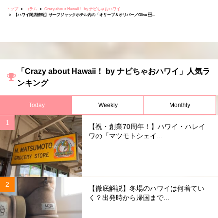
トップ
コラム
Crazy about Hawaii！ by ナビちゃおハワイ
【ハワイ閉店情報】サーフジャックホテル内の「オリーブ＆オリバー／Olive ...
「Crazy about Hawaii！ by ナビちゃおハワイ」人気ラ
ンキング
Today
Weekly
Monthly
【祝・創業70周年！】ハワイ・ハレイ
ワの「マツモトシェイ...
【徹底解説】冬場のハワイは何着てい
く？出発時から帰国まで...