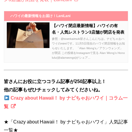
ハワイの最新情報をお届け！LaniLani
【ハワイ閉店最新情報】ハワイの有
名・人気レストラン3店舗が閉店を発表
参照：@townkaimuki皆さんこんにちは。ナビちゃおハ
ワイのmimiです。11月5日現在のハワイ閉店情報をお知
らせいたします。 「Alan Wong's／アランウォンズ」
が閉店 この投稿をInstagramで見る Alan Wong's Hono
lulu(@alanwongs)がシェア...
皆さんにお役に立つコラム記事が250記事以上！
他の記事もぜひチェックしてみてくださいね。
Crazy about Hawaii！ by ナビちゃおハワイ｜コラム一
覧
★「Crazy about Hawaii！ by ナビちゃおハワイ」人気記事
一覧★