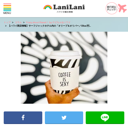
トップ
コラム
Crazy about Hawaii！ by ナビちゃおハワイ
【ハワイ閉店情報】サーフジャックホテル内の「オリーブ＆オリバー／Olive ...