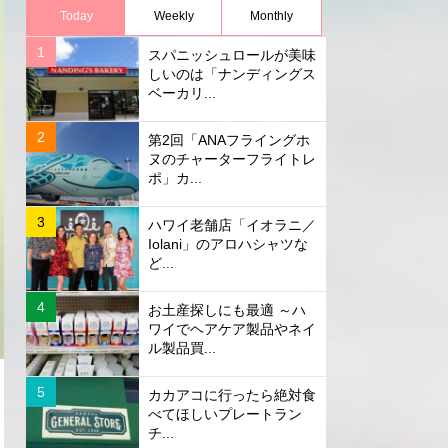
Today
Weekly
Monthly
スパニッシュロールが美味
しいのは「ナンディングス
ベーカリ...
第2回「ANAフライングホ
ヌのチャーターフライトレ
ポ」カ...
ハワイ老舗店「イオラニ／
Iolani」のアロハシャツな
ど...
お土産探しにも最適 ～ハ
ワイでヘアケア製品やネイ
ル製品買...
カカアコに行ったら絶対食
べてほしいプレートラン
チ...