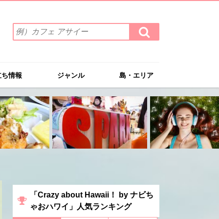
検
検
索
索
ワ
す
る
ー
ド
立ち情報
ジャンル
島・エリア
を
入
力
(例）
カ
フ
ェ
ア
サ
イ
ー
「Crazy about Hawaii！ by ナビち
ゃおハワイ」人気ランキング