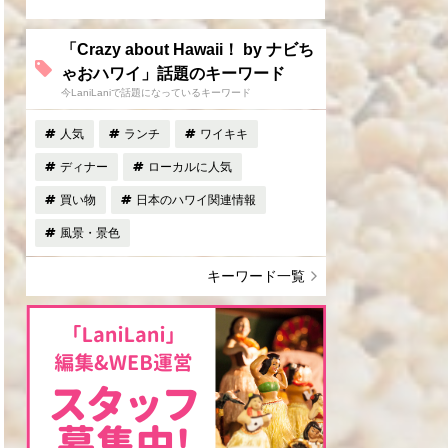
「Crazy about Hawaii！ by ナビち
ゃおハワイ」話題のキーワード
今LaniLaniで話題になっているキーワード
人気
ランチ
ワイキキ
ディナー
ローカルに人気
買い物
日本のハワイ関連情報
風景・景色
キーワード一覧