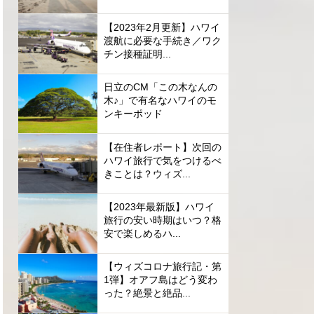
【2023年2月更新】ハワイ
渡航に必要な手続き／ワク
チン接種証明...
日立のCM「この木なんの
木♪」で有名なハワイのモ
ンキーポッド
【在住者レポート】次回の
ハワイ旅行で気をつけるべ
きことは？ウィズ...
【2023年最新版】ハワイ
旅行の安い時期はいつ？格
安で楽しめるハ...
【ウィズコロナ旅行記・第
1弾】オアフ島はどう変わ
った？絶景と絶品...