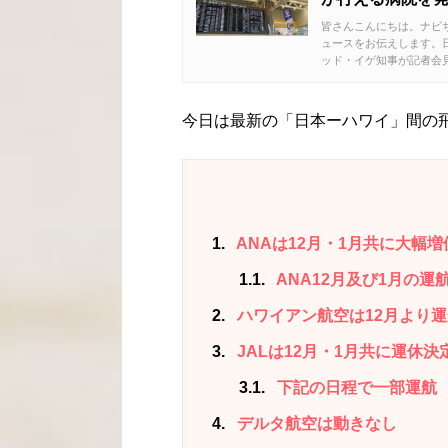
皆さんこんにちは。ナビち
ュースをお伝えします。日
ッド・イゲ知事が記者会見
今日は最新の「日本ーハワイ」間の
1
ANAは12月・1月共に大幅増
1.1
ANA12月及び1月の運
2
ハワイアン航空は12月より
3
JALは12月・1月共に運休決
3.1
下記の日程で一部運航
4
デルタ航空は動きなし