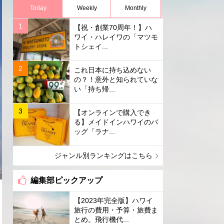
Today
Weekly
Monthly
【祝・創業70周年！】ハ
ワイ・ハレイワの「マツモ
トシェイ...
これ日本に持ち込めない
の？！意外と知られていな
い「持ち帰...
【オンラインで購入でき
る】メイドインハワイのバ
ッグ「ラナ...
ジャンル別ランキングはこちら
編集部ピックアップ
【2023年完全版】ハワイ
旅行の費用・予算・旅費ま
とめ。飛行機代...