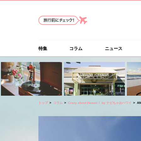
特集
コラム
ニュース
トップ
コラム
Crazy about Hawaii！ by ナビちゃおハワイ
A