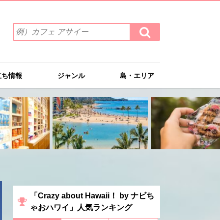
検
検
索
索
ワ
す
る
ー
ド
立ち情報
ジャンル
島・エリア
を
入
力
(例）
カ
フ
ェ
ア
サ
イ
ー
「Crazy about Hawaii！ by ナビち
ゃおハワイ」人気ランキング