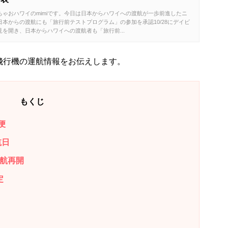
ゃおハワイのmimiです。今日は日本からハワイへの渡航が一歩前進したニ
本からの渡航にも「旅行前テストプログラム」の参加を承認10/28にデイビ
を開き、日本からハワイへの渡航者も「旅行前...
飛行機の運航情報をお伝えします。
もくじ
便
航日
運航再開
定