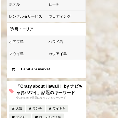
ホテル
ビーチ
レンタル＆サービス
ウェディング
島・エリア
オアフ島
ハワイ島
マウイ島
カウアイ島
LaniLani market
「Crazy about Hawaii！ by ナビち
ゃおハワイ」話題のキーワード
今LaniLaniで話題になっているキーワード
人気
ランチ
ワイキキ
ディナー
ローカルに人気