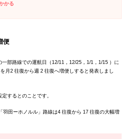
かかる
増便
部路線での運航日（12/11，12/25，1/1，1/15 ）に
を月2 往復から週 2 往復へ増便しすると発表しまし
復設定するとのことです。
で「羽田ーホノルル」路線は4 往復から 17 往復の大幅増