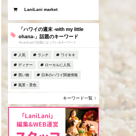
LaniLani market
「ハワイの週末 -with my little
ohana-」話題のキーワード
今LaniLaniで話題になっているキーワード
人気
ランチ
ワイキキ
ディナー
ローカルに人気
買い物
日本のハワイ関連情報
風景・景色
キーワード一覧