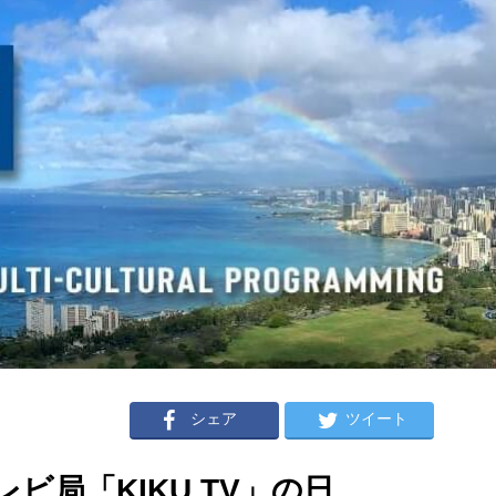
シェア
ツイート
ビ局「KIKU TV」の日