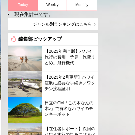
Today
Weekly
Monthly
現在集計中です。
ジャンル別ランキングはこちら
編集部ピックアップ
【2023年完全版】ハワイ
旅行の費用・予算・旅費ま
とめ。飛行機代...
【2023年2月更新】ハワイ
渡航に必要な手続き／ワク
チン接種証明...
日立のCM「この木なんの
木♪」で有名なハワイのモ
ンキーポッド
【在住者レポート】次回の
ハワイ旅行で気をつけるべ