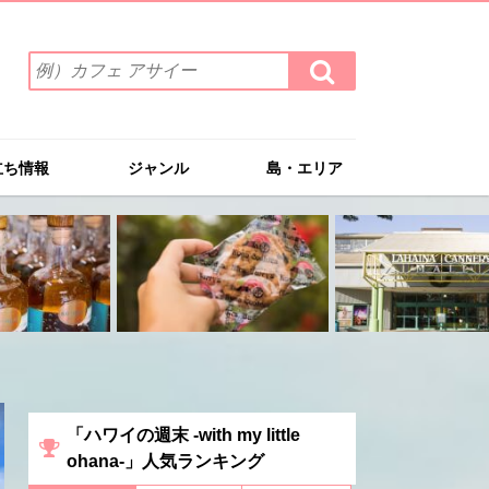
検
検
索
索
ワ
す
る
ー
ド
立ち情報
ジャンル
島・エリア
を
入
力
(例）
カ
フ
ェ
ア
サ
イ
ー
「ハワイの週末 -with my little
ohana-」人気ランキング