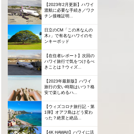
【2023年2月更新】ハワイ
渡航に必要な手続き／ワク
チン接種証明...
日立のCM「この木なんの
木♪」で有名なハワイのモ
ンキーポッド
【在住者レポート】次回の
ハワイ旅行で気をつけるべ
きことは？ウィズ...
【2023年最新版】ハワイ
旅行の安い時期はいつ？格
安で楽しめるハ...
【ウィズコロナ旅行記・第
1弾】オアフ島はどう変わ
った？絶景と絶品...
【4K HAWAII】ハワイに活