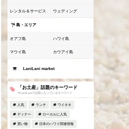
レンタル＆サービス
ウェディング
島・エリア
オアフ島
ハワイ島
マウイ島
カウアイ島
LaniLani market
「お土産」話題のキーワード
今LaniLaniで話題になっているキーワード
人気
ランチ
ワイキキ
ディナー
ローカルに人気
買い物
日本のハワイ関連情報