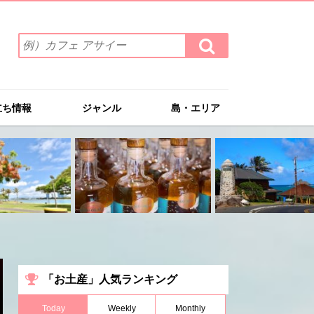
検
検
索
索
ワ
す
る
ー
ド
立ち情報
ジャンル
島・エリア
を
入
力
(例）
カ
フ
ェ
ア
サ
イ
ー
「お土産」人気ランキング
Today
Weekly
Monthly