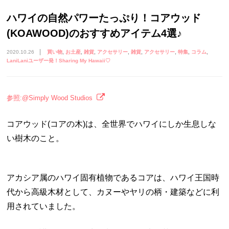
ハワイの自然パワーたっぷり！コアウッド
(KOAWOOD)のおすすめアイテム4選♪
2020.10.26
買い物
お土産
雑貨
アクセサリー
雑貨
アクセサリー
特集
コラム
LaniLaniユーザー発！Sharing My Hawaii♡
参照:@Simply Wood Studios
コアウッド(コアの木)は、全世界でハワイにしか生息しな
い樹木のこと。
アカシア属のハワイ固有植物であるコアは、ハワイ王国時
代から高級木材として、カヌーやヤリの柄・建築などに利
用されていました。