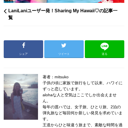
LaniLaniユーザー発！Sharing My Hawaii♡の記事一
覧
シェア
ツイート
送る
著者：mitsuko
子供の頃に家族で旅行をして以来、ハワイに
ずっと恋しています。
alohaな人と空気はここでしか出会えませ
ん。
毎年の渡ハでは、女子旅、ひとり旅、2泊の
弾丸旅など毎回何か新しい発見を求めていま
す。
王道からひと味違う旅まで、素敵な時間を過