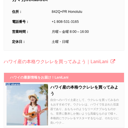
住所：
842Q+PR Honolulu
電話番号：
+1 808-531-3165
営業時間：
月曜～金曜 8:00～16:00
定休日：
土曜・日曜
ハワイ産の本格ウクレレを買ってみよう｜LaniLani
ハワイの最新情報をお届け！LaniLani
122 shares
ハワイ産の本格ウクレレを買ってみよ
う
自分へのハワイ土産として、ウクレレを買ってみるの
もおすすめです。ウクレレは、ハワイで生まれた弦楽
器であり、おもちゃのようなリーズナブルなものか
ら、世界に数本しか無いような高級なものまで様々。
本格的にウクレレをマスターするならば、それなりに
良いウク...