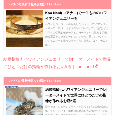
ハワイの最新情報をお届け！LaniLani
Koa Nani(コアナニ)で一生もののハワ
イアンジュエリーを
ハワイとヨーロッパの融合した“ネオ・ハワイアンジュ
エリー”｢コア･ナニ｣は“ホヌ”や“プルメリア”、“波”などの
ハワイの伝統的モチーフと、ヨーロッパに伝わる伝統
的な工芸をコラボレーションさせた、新しいハワイア
ンジュエリーを扱うショップだ。店名の｢コア・ナニ｣
は...
結婚指輪もハワイアンジュエリーで!オーダーメイドで世界
にひとつだけの指輪が作れるお店5選｜LaniLani
ハワイの最新情報をお届け！LaniLani
123 shares
結婚指輪もハワイアンジュエリーで!オ
ーダーメイドで世界にひとつだけの指
輪が作れるお店5選
日本では、ジューンブライドと言って6月の結婚式が人
気ですが、ハワイでは秋の結婚式も大人気!ハワイで挙
式をするカップルだけでなく、ハワイ好きならハワイ