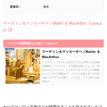
定休日：
無休
マーティン＆マッカーサー／Martin ＆ MacArthur｜LaniLa
ni
ハワイの最新情報をお届け！LaniLani
2 shares
マーティン＆マッカーサー／Martin ＆
MacArthur
ハワイアン・コアのこだわりアイテムが手に入る1961
年創業の、ハワイアン・コア製品を扱うショップ。時
計やフォトフレーム、ジュエリーボックスなどの雑貨
からインテリア雑貨まで、ハワイに生息するコアの木
を使ったアイテムが揃う。コアとは、ハワイ州にのみ
自生す...
かつてはハワイ王族のみが使用することを許されていたコ