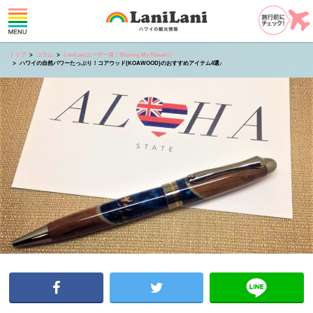
トップ
コラム
LaniLaniユーザー発！Sharing My Hawaii♡
ハワイの自然パワーたっぷり！コアウッド(KOAWOOD)のおすすめアイテム4選♪