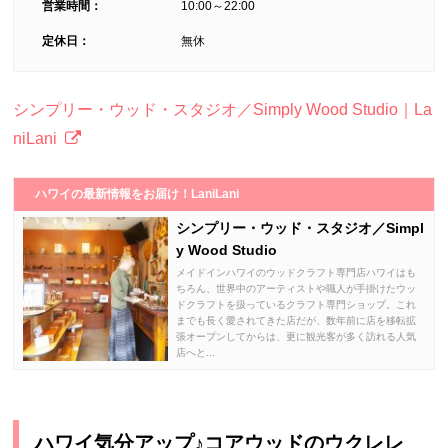
営業時間：
10:00～22:00
定休日：
無休
シンプリー・ウッド・スタジオ／Simply Wood Studio｜La
niLani
ハワイの最新情報をお届け！LaniLani
シンプリー・ウッド・スタジオ／Simpl
y Wood Studio
メイドインハワイのウッドクラフト専門店ハワイはも
ちろん、世界中のアーティストや職人が手掛けたウッ
ドクラフトを扱っているクラフト専門ショップ。これ
までも長く愛されてきた店だが、数年前に店を移転拡
張オープンしてからは、更に観光客が多く訪れる人気
店へと...
ハワイ気分アップ♪コアウッドのウクレレ