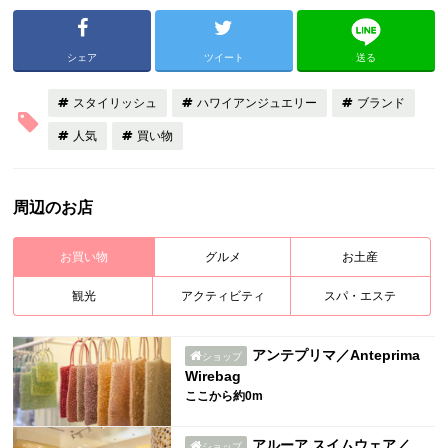
シェア
ツイート
送る
スタイリッシュ
ハワイアンジュエリー
ブランド
人気
買い物
周辺のお店
お買い物
グルメ
お土産
観光
アクティビティ
スパ・エステ
アンテプリマ／Anteprima
ショップ
Wirebag
ここから約0m
アルーア スイムウェア／
ショップ