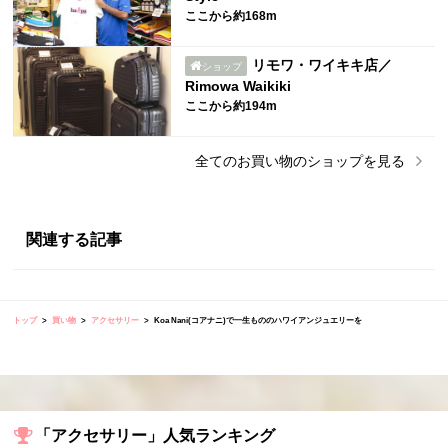
ここから約168m
リモワ・ワイキキ店／
ショップ
Rimowa Waikiki
ここから約194m
全ての
お買い物
のショップを見る
関連する記事
トップ
買い物
アクセサリー
Koa Nani(コアナニ)で一生もののハワイアンジュエリーを
「アクセサリー」人気ランキング