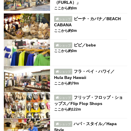
（FURLA）」
ここから約0m
ビーチ・カバナ／BEACH
ショップ
CABANA
ここから約0m
ビビ／bebe
ショップ
ここから約0m
フラ・ベイ・ハワイ／
ショップ
Hula Bay Hawaii
ここから約79m
フリップ・フロップ・ショ
ショップ
ップス／Flip Flop Shops
ここから約122m
ハパ・スタイル／Hapa
ショップ
Style