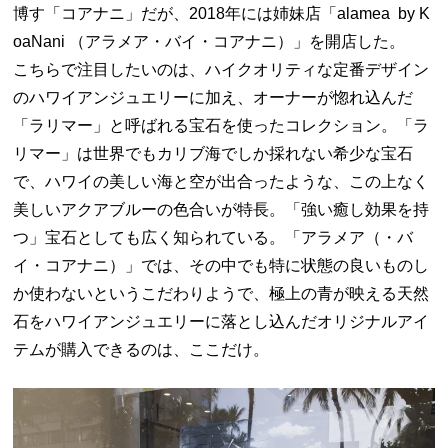
博す「コアナニ」だが、2018年には姉妹店「alamea by K
oaNani （アラメア・バイ・コアナニ）」を開店した。
こちらで注目したいのは、ハイクオリティな定番デザイン
のハワイアンジュエリーに加え、オーナーが惚れ込んだ
「ラリマー」と呼ばれる宝石を使ったコレクション。「ラ
リマー」は世界でもカリブ海でしか採れない希少な宝石
で、ハワイの美しい海と空が出合ったような、この上なく
美しいアクアブルーの色合いが特長。「強い癒し効果を持
つ」宝石としても広く知られている。「アラメア（・バ
イ・コアナニ）」では、その中でも特に状態の良いものし
か使わないというこだわりようで、極上の青が映える天然
石をハワイアンジュエリーに落とし込んだオリジナルアイ
テムが購入できるのは、ここだけ。