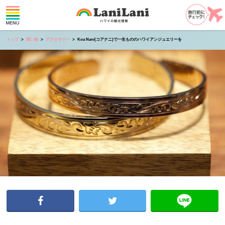
トップ
買い物
アクセサリー
Koa Nani(コアナニ)で一生もののハワイアンジュエリーを