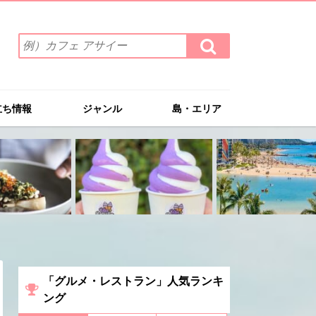
検
検
索
索
ワ
す
る
ー
ド
立ち情報
ジャンル
島・エリア
を
入
力
(例）
カ
フ
ェ
ア
サ
イ
ー
「グルメ・レストラン」人気ランキ
ング