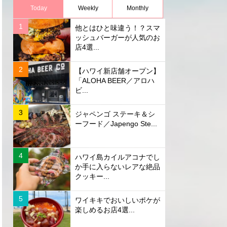
Today
Weekly
Monthly
他とはひと味違う！？スマ
ッシュバーガーが人気のお
店4選...
【ハワイ新店舗オープン】
「ALOHA BEER／アロハ
ビ...
ジャペンゴ ステーキ＆シ
ーフード／Japengo Ste...
ハワイ島カイルアコナでし
か手に入らないレアな絶品
クッキー...
ワイキキでおいしいポケが
楽しめるお店4選...