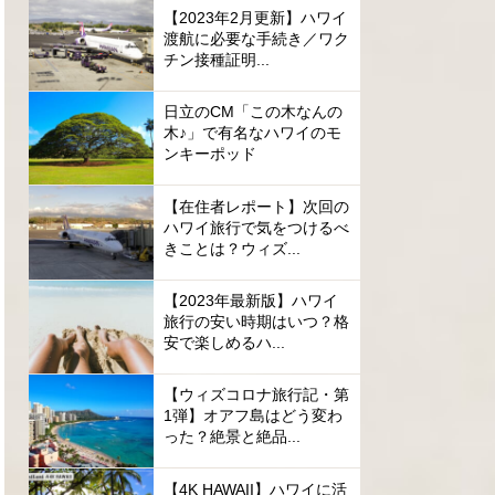
【2023年2月更新】ハワイ
渡航に必要な手続き／ワク
チン接種証明...
日立のCM「この木なんの
木♪」で有名なハワイのモ
ンキーポッド
【在住者レポート】次回の
ハワイ旅行で気をつけるべ
きことは？ウィズ...
【2023年最新版】ハワイ
旅行の安い時期はいつ？格
安で楽しめるハ...
【ウィズコロナ旅行記・第
1弾】オアフ島はどう変わ
った？絶景と絶品...
【4K HAWAII】ハワイに活