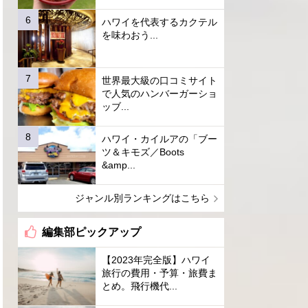
ハワイを代表するカクテル
を味わおう...
世界最大級の口コミサイト
で人気のハンバーガーショ
ッブ...
ハワイ・カイルアの「ブー
ツ＆キモズ／Boots
&amp...
ジャンル別ランキングはこちら
編集部ピックアップ
【2023年完全版】ハワイ
旅行の費用・予算・旅費ま
とめ。飛行機代...