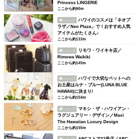
Princess LINGERIE
ここから約90m
ハワイのコスメは「ネオプ
ショップ
ラザ／Neo Plaza」で！おすすめ人気
アイテムがたくさん♪
ここから約133m
リモワ・ワイキキ店／
ショップ
Rimowa Waikiki
ここから約145m
ハワイで大切なペットへの
ショップ
お土産はルナ・ブルー(LUNA BLUE
HAWAII)に決まり!
ここから約154m
マキシ・ザ・ハワイアン・
ショップ
ラグジュアリー・デザイン／Maxi
The Hawaiian Luxury Design
ここから約155m
ABCストア37号店／ABC