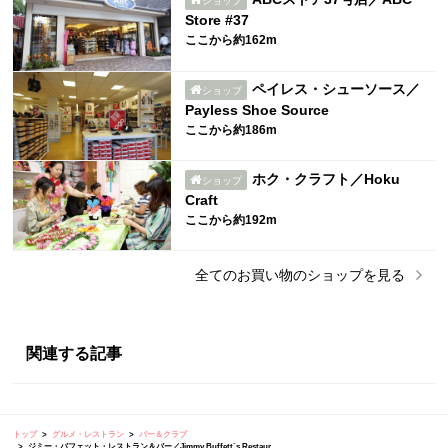
ショップ
Store #37
ここから約162m
ペイレス・シューソース／
ショップ
Payless Shoe Source
ここから約186m
ホク・クラフト／Hoku
ショップ
Craft
ここから約192m
全ての
お買い物
のショップを見る
関連する記事
トップ
グルメ・レストラン
バー＆クラブ
ジミー・バフェット・レストラン＆バー／Jimmy Buffett´s Restaur...