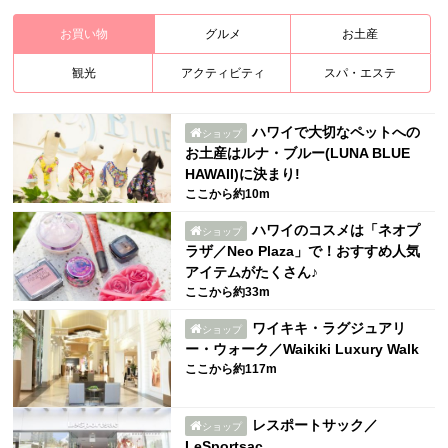
お買い物
グルメ
お土産
観光
アクティビティ
スパ・エステ
ハワイで大切なペットへの
ショップ
お土産はルナ・ブルー(LUNA BLUE
HAWAII)に決まり!
ここから約10m
ハワイのコスメは「ネオプ
ショップ
ラザ／Neo Plaza」で！おすすめ人気
アイテムがたくさん♪
ここから約33m
ワイキキ・ラグジュアリ
ショップ
ー・ウォーク／Waikiki Luxury Walk
ここから約117m
レスポートサック／
ショップ
LeSportsac