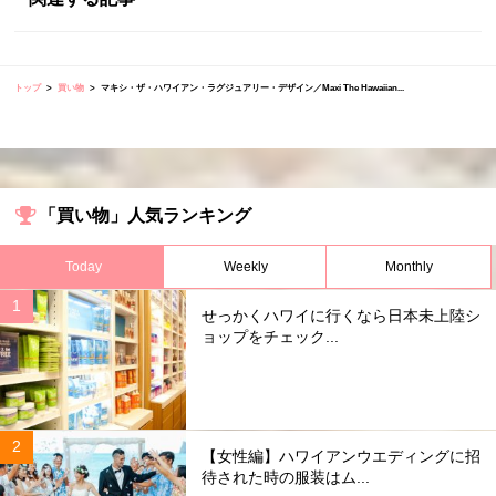
トップ
買い物
マキシ・ザ・ハワイアン・ラグジュアリー・デザイン／Maxi The Hawaiian...
「買い物」人気ランキング
Today
Weekly
Monthly
せっかくハワイに行くなら日本未上陸シ
ョップをチェック...
【女性編】ハワイアンウエディングに招
待された時の服装はム...