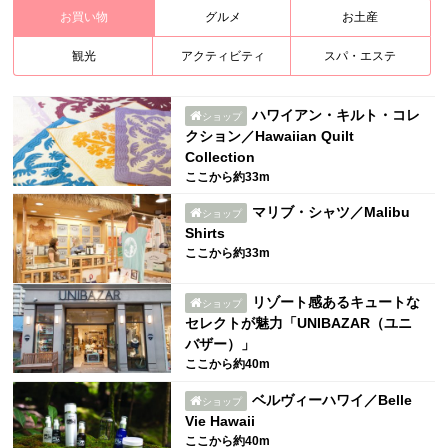
お買い物
グルメ
お土産
観光
アクティビティ
スパ・エステ
ハワイアン・キルト・コレ
ショップ
クション／Hawaiian Quilt
Collection
ここから約33m
マリブ・シャツ／Malibu
ショップ
Shirts
ここから約33m
リゾート感あるキュートな
ショップ
セレクトが魅力「UNIBAZAR（ユニ
バザー）」
ここから約40m
ベルヴィーハワイ／Belle
ショップ
Vie Hawaii
ここから約40m