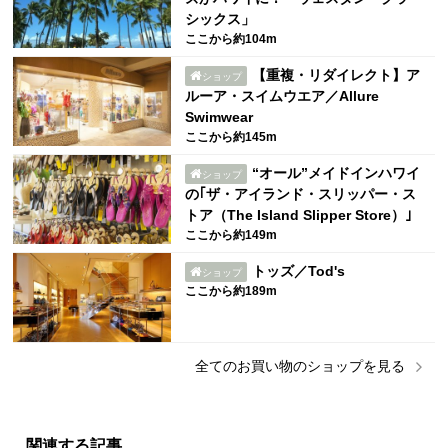
シックス」
ここから約104m
【重複・リダイレクト】ア
ショップ
ルーア・スイムウエア／Allure
Swimwear
ここから約145m
“オール”メイドインハワイ
ショップ
の｢ザ・アイランド・スリッパー・ス
トア（The Island Slipper Store）｣
ここから約149m
トッズ／Tod's
ショップ
ここから約189m
全ての
お買い物
のショップを見る
関連する記事