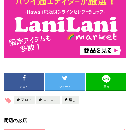
シェア
ツイート
送る
アロマ
ロミロミ
癒し
周辺のお店