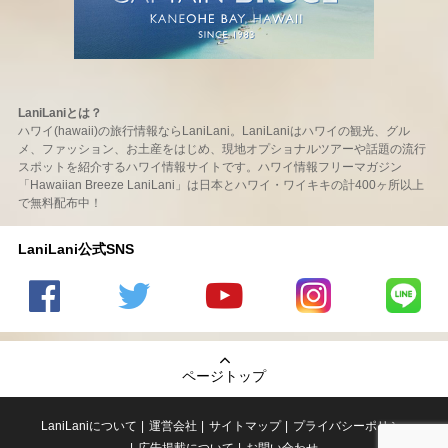
LaniLaniとは？
ハワイ(hawaii)の旅行情報ならLaniLani。LaniLaniはハワイの観光、グル
メ、ファッション、お土産をはじめ、現地オプショナルツアーや話題の流行
スポットを紹介するハワイ情報サイトです。ハワイ情報フリーマガジン
「Hawaiian Breeze LaniLani」は日本とハワイ・ワイキキの計400ヶ所以上
で無料配布中！
LaniLani公式SNS
LaniLani
LaniLani
LaniLani
LaniLani
LaniLani
の
のtwitter
の
の
のLINEを
Facebook
を見る
Youtube
Instagram
見る
ページトップ
を見る
チャンネ
を見る
ルを見る
LaniLaniについて
運営会社
サイトマップ
プライバシーポリシー