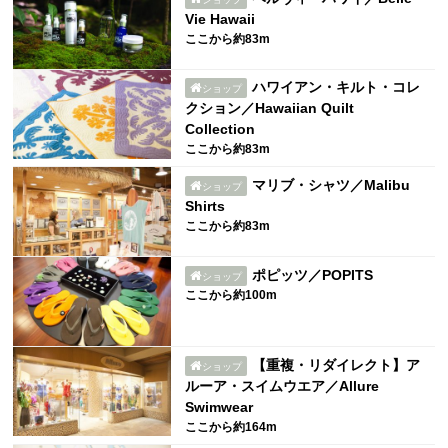
Vie Hawaii
ここから約83m
ハワイアン・キルト・コレ
ショップ
クション／Hawaiian Quilt
Collection
ここから約83m
マリブ・シャツ／Malibu
ショップ
Shirts
ここから約83m
ポピッツ／POPITS
ショップ
ここから約100m
【重複・リダイレクト】ア
ショップ
ルーア・スイムウエア／Allure
Swimwear
ここから約164m