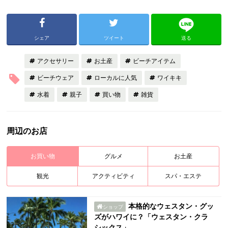
シェア
ツイート
送る
アクセサリー
お土産
ビーチアイテム
ビーチウェア
ローカルに人気
ワイキキ
水着
親子
買い物
雑貨
周辺のお店
お買い物
グルメ
お土産
観光
アクティビティ
スパ・エステ
本格的なウェスタン・グッ
ショップ
ズがハワイに？「ウェスタン・クラ
シックス」