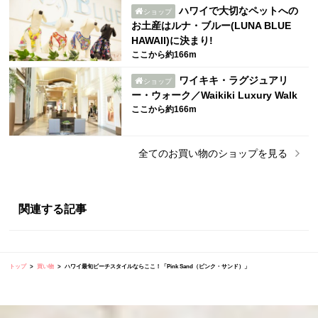
ハワイで大切なペットへの
ショップ
お土産はルナ・ブルー(LUNA BLUE
HAWAII)に決まり!
ここから約166m
ワイキキ・ラグジュアリ
ショップ
ー・ウォーク／Waikiki Luxury Walk
ここから約166m
全ての
お買い物
のショップを見る
関連する記事
トップ
買い物
ハワイ最旬ビーチスタイルならここ！「Pink Sand（ピンク・サンド）」