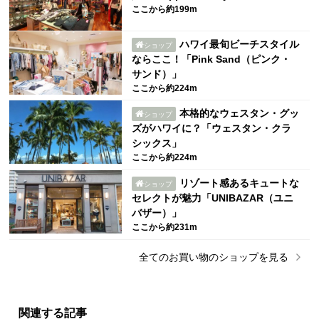
ここから約199m
ハワイ最旬ビーチスタイル
ショップ
ならここ！「Pink Sand（ピンク・
サンド）」
ここから約224m
本格的なウェスタン・グッ
ショップ
ズがハワイに？「ウェスタン・クラ
シックス」
ここから約224m
リゾート感あるキュートな
ショップ
セレクトが魅力「UNIBAZAR（ユニ
バザー）」
ここから約231m
全ての
お買い物
のショップを見る
関連する記事