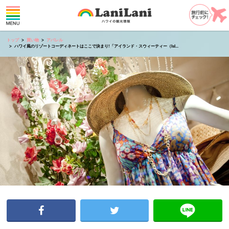
トップ
買い物
アパレル
ハワイ風のリゾートコーディネートはここで決まり!「アイランド・スウィーティー（Isl...