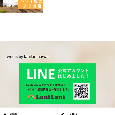
Tweets by lanilanihawaii
特集
コラム