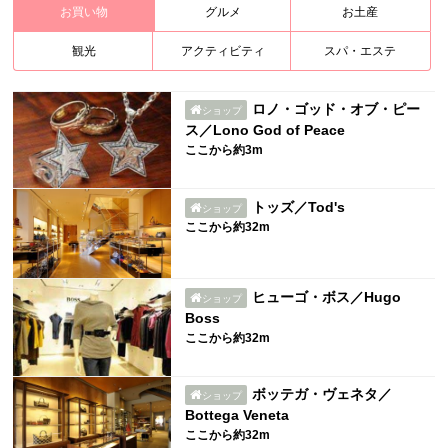
お買い物
グルメ
お土産
観光
アクティビティ
スパ・エステ
ロノ・ゴッド・オブ・ピー
ショップ
ス／Lono God of Peace
ここから約3m
トッズ／Tod's
ショップ
ここから約32m
ヒューゴ・ボス／Hugo
ショップ
Boss
ここから約32m
ボッテガ・ヴェネタ／
ショップ
Bottega Veneta
ここから約32m