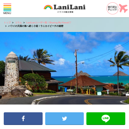
トップ
コラム
LaniLaniユーザー発！Sharing My Hawaii♡
ハワイの天国の海へ続く小道！ラニカイビーチの秘密