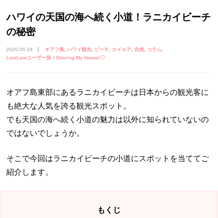
ハワイの天国の海へ続く小道！ラニカイビーチ
の秘密
2020.05.18
オアフ島
ハワイ観光
ビーチ
カイルア
自然
コラム
LaniLaniユーザー発！Sharing My Hawaii♡
オアフ島東部にあるラニカイビーチは日本からの観光客に
も絶大な人気を誇る観光スポット。
でも天国の海へ続く小道の魅力は以外に知られていないの
ではないでしょうか。
そこで今回はラニカイビーチの小道にスポットを当ててご
紹介します。
もくじ