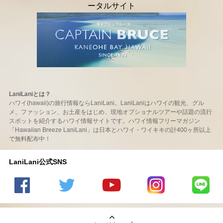
LaniLaniとは？
ハワイ(hawaii)の旅行情報ならLaniLani。LaniLaniはハワイの観光、グル
メ、ファッション、お土産をはじめ、現地オプショナルツアーや話題の流行
スポットを紹介するハワイ情報サイトです。ハワイ情報フリーマガジン
「Hawaiian Breeze LaniLani」は日本とハワイ・ワイキキの計400ヶ所以上
で無料配布中！
LaniLani公式SNS
LaniLani
LaniLani
LaniLani
LaniLani
LaniLani
の
のtwitter
の
の
のLINEを
Facebook
を見る
Youtube
Instagram
見る