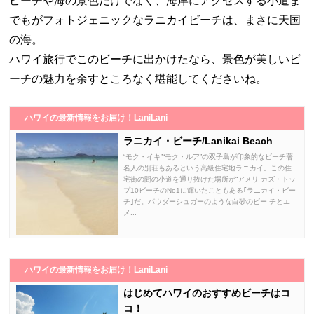
ビーチや海の景色だけでなく、海岸にアクセスする小道ま
でもがフォトジェニックなラニカイビーチは、まさに天国
の海。
ハワイ旅行でこのビーチに出かけたなら、景色が美しいビ
ーチの魅力を余すところなく堪能してくださいね。
ハワイの最新情報をお届け！LaniLani
ラニカイ・ビーチ/Lanikai Beach
“モク・イキ”“モク・ルア”の双子島が印象的なビーチ著
名人の別荘もあるという高級住宅地ラニカイ。この住
宅街の間の小道を通り抜けた場所が“アメリ カズ・トッ
プ10ビーチのNo1に輝いたこともある｢ラニカイ・ビー
チ｣だ。パウダーシュガーのような白砂のビー チとエ
メ...
ハワイの最新情報をお届け！LaniLani
はじめてハワイのおすすめビーチはコ
コ！