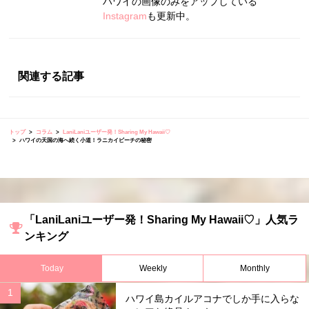
ハワイの画像のみをアップしている
Instagram
も更新中。
関連する記事
トップ
コラム
LaniLaniユーザー発！Sharing My Hawaii♡
ハワイの天国の海へ続く小道！ラニカイビーチの秘密
「LaniLaniユーザー発！Sharing My Hawaii♡」人気ラ
ンキング
Today
Weekly
Monthly
ハワイ島カイルアコナでしか手に入らな