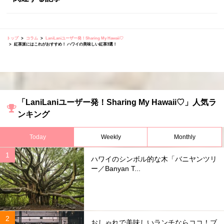
トップ
コラム
LaniLaniユーザー発！Sharing My Hawaii♡
紅茶派にはこれがおすすめ！ ハワイの美味しい紅茶3選！
「LaniLaniユーザー発！Sharing My Hawaii♡」人気ラ
ンキング
Today
Weekly
Monthly
ハワイのシンボル的な木「バニヤンツリ
ー／Banyan T...
おしゃれで美味しいランチならココ！ブ