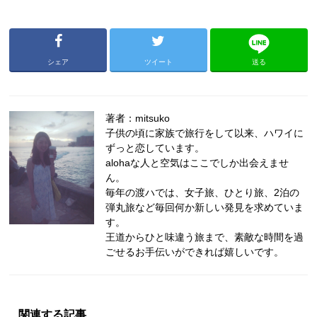
シェア
ツイート
送る
著者：mitsuko
子供の頃に家族で旅行をして以来、ハワイに
ずっと恋しています。
alohaな人と空気はここでしか出会えませ
ん。
毎年の渡ハでは、女子旅、ひとり旅、2泊の
弾丸旅など毎回何か新しい発見を求めていま
す。
王道からひと味違う旅まで、素敵な時間を過
ごせるお手伝いができれば嬉しいです。
関連する記事