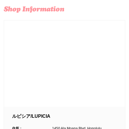
ルピシア/LUPICIA
住所：
1450 Ala Moana Blvd, Honolulu