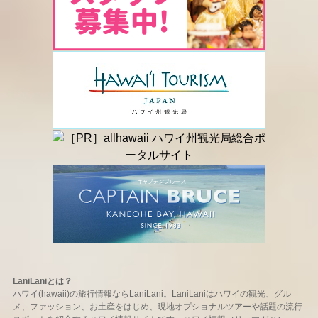
LaniLaniとは？
ハワイ(hawaii)の旅行情報ならLaniLani。LaniLaniはハワイの観光、グル
メ、ファッション、お土産をはじめ、現地オプショナルツアーや話題の流行