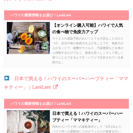
ハワイの最新情報をお届け！LaniLani
【オンライン購入可能】ハワイで人気
の食べ物で免疫力アップ
ウイルスの感染予防のおいてとても大切なことのひと
つが、自分の体の免疫力を上げることです。免疫力が
上がることで、細菌やウイルス、汚染物質などを体か
ら排除するだけでなく、身体を若々しくそして美しく
保つこともできるんです！ハワイで注目されている食
材のな...
日本で買える！ハワイのスーパーハーブティー「ママ
キティー」｜LaniLani
ハワイの最新情報をお届け！LaniLani
日本で買える！ハワイのスーパーハー
ブティー「ママキティー」
州外からハワイ州への渡航条件として「8月1日より、
ハワイ州への渡航前にコロナウィルスの検査を行い、