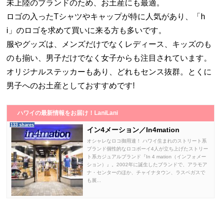
未上陸のブランドのため、お土産にも最適。
ロゴの入ったTシャツやキャップが特に人気があり、「h
i」のロゴを求めて買いに来る方も多いです。
服やグッズは、メンズだけでなくレディース、キッズのも
のも揃い、男子だけでなく女子からも注目されています。
オリジナルステッカーもあり、どれもセンス抜群。とくに
男子へのお土産としておすすめです!
ハワイの最新情報をお届け！LaniLani
133 shares
イン4メーション／In4mation
オシャレなロコ御用達！ ハワイ生まれのストリート系
ブランド個性的なロコボーイ4人が立ち上げたストリー
ト系カジュアルブランド『In 4 mation（インフォメー
ション）』。2002年に誕生したブランドで、アラモア
ナ・センターのほか、チャイナタウン、ラスベガスで
も展...