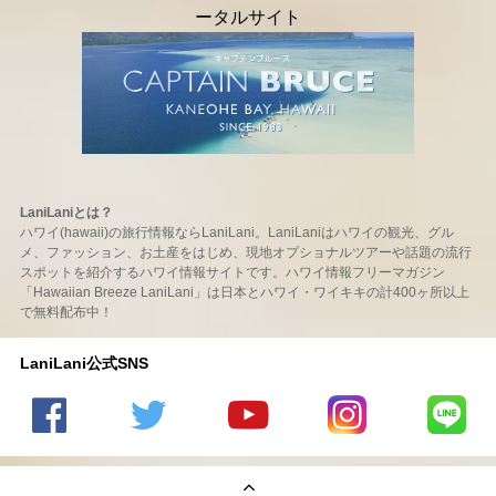
LaniLaniとは？
ハワイ(hawaii)の旅行情報ならLaniLani。LaniLaniはハワイの観光、グル
メ、ファッション、お土産をはじめ、現地オプショナルツアーや話題の流行
スポットを紹介するハワイ情報サイトです。ハワイ情報フリーマガジン
「Hawaiian Breeze LaniLani」は日本とハワイ・ワイキキの計400ヶ所以上
で無料配布中！
LaniLani公式SNS
LaniLani
LaniLani
LaniLani
LaniLani
LaniLani
の
のtwitter
の
の
のLINEを
Facebook
を見る
Youtube