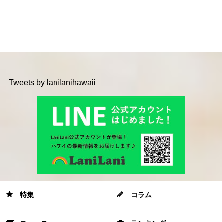
Tweets by lanilanihawaii
特集
コラム