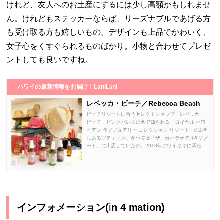
けれど、友人へのお土産にするには少し高額かもしれませ
ん。けれどもステッカーならば、リーズナブルであげる方
も受け取る方も嬉しいもの。デザインも上品でかわいく、
女子心をくすぐられるものばかり。小物と合わせてプレゼ
ントしても良いですね。
ハワイの最新情報をお届け！LaniLani
レベッカ・ビーチ／Rebecca Beach
ビーチリゾートに合うセレクトショップ「レベッカ・
ビーチ」ピンクパレスの名で知られる「ロイヤル ハワ
イアン ラグジュアリー コレクション リゾート」の1階
にあるブティック。かつては「ザ・カハラホテル&リゾ
ート」に出店していたが、2013年にワイキキに新た...
インフォメーション(in 4 mation)