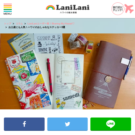
トップ
コラム
LaniLaniユーザー発！Sharing My Hawaii♡
お土産にも人気！ハワイのおしゃれなステッカー3選