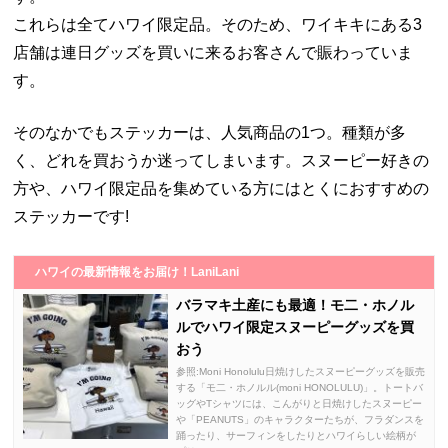
これらは全てハワイ限定品。そのため、ワイキキにある3
店舗は連日グッズを買いに来るお客さんで賑わっていま
す。
そのなかでもステッカーは、人気商品の1つ。種類が多
く、どれを買おうか迷ってしまいます。スヌーピー好きの
方や、ハワイ限定品を集めている方にはとくにおすすめの
ステッカーです!
ハワイの最新情報をお届け！LaniLani
バラマキ土産にも最適！モ二・ホノル
ルでハワイ限定スヌーピーグッズを買
おう
参照:Moni Honolulu日焼けしたスヌーピーグッズを販売
する「モ二・ホノルル(moni HONOLULU)」。トートバ
ッグやTシャツには、こんがりと日焼けしたスヌーピー
や「PEANUTS」のキャラクターたちが、フラダンスを
踊ったり、サーフィンをしたりとハワイらしい絵柄が