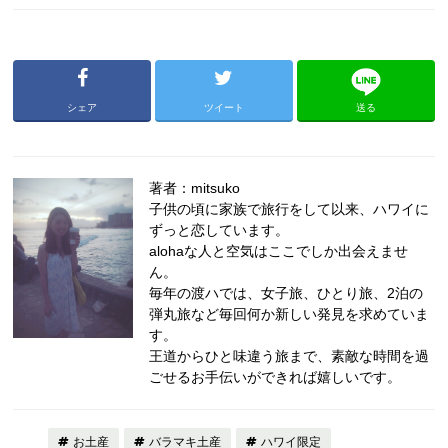
シェア
ツイート
送る
著者：mitsuko
子供の頃に家族で旅行をして以来、ハワイに
ずっと恋しています。
alohaな人と空気はここでしか出会えませ
ん。
毎年の渡ハでは、女子旅、ひとり旅、2泊の
弾丸旅など毎回何か新しい発見を求めていま
す。
王道からひと味違う旅まで、素敵な時間を過
ごせるお手伝いができれば嬉しいです。
お土産
バラマキ土産
ハワイ限定