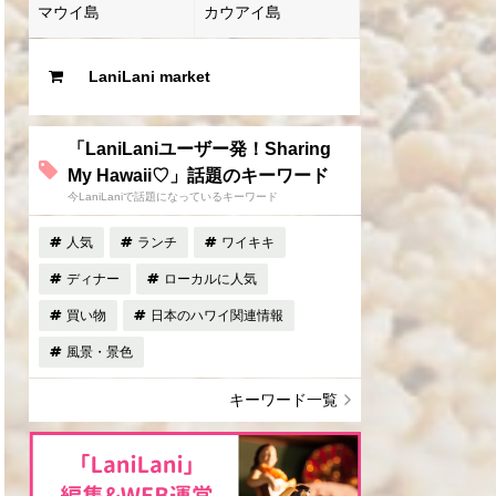
マウイ島
カウアイ島
LaniLani market
「LaniLaniユーザー発！Sharing
My Hawaii♡」話題のキーワード
今LaniLaniで話題になっているキーワード
人気
ランチ
ワイキキ
ディナー
ローカルに人気
買い物
日本のハワイ関連情報
風景・景色
キーワード一覧