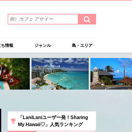
検
検
索
索
ワ
す
る
ー
ド
立ち情報
ジャンル
島・エリア
を
入
力
(例）
カ
フ
ェ
ア
サ
イ
ー
「LaniLaniユーザー発！Sharing
My Hawaii♡」人気ランキング