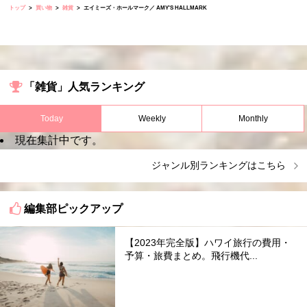
トップ
買い物
雑貨
エイミーズ・ホールマーク／ AMY'S HALLMARK
「雑貨」人気ランキング
Today
Weekly
Monthly
現在集計中です。
ジャンル別ランキングはこちら
編集部ピックアップ
【2023年完全版】ハワイ旅行の費用・
予算・旅費まとめ。飛行機代...