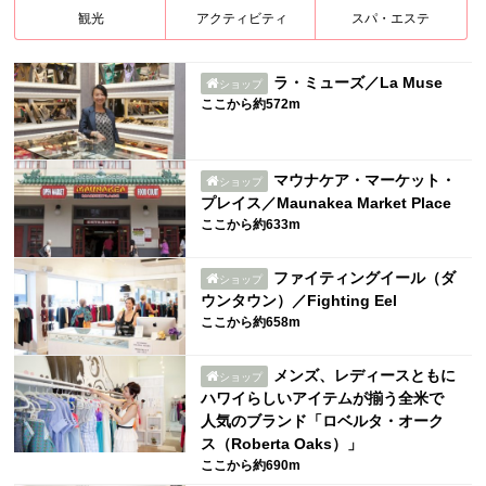
観光
アクティビティ
スパ・エステ
ラ・ミューズ／La Muse
ショップ
ここから約572m
マウナケア・マーケット・
ショップ
プレイス／Maunakea Market Place
ここから約633m
ファイティングイール（ダ
ショップ
ウンタウン）／Fighting Eel
ここから約658m
メンズ、レディースともに
ショップ
ハワイらしいアイテムが揃う全米で
人気のブランド「ロベルタ・オーク
ス（Roberta Oaks）」
ここから約690m