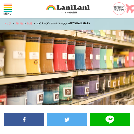
トップ
買い物
雑貨
エイミーズ・ホールマーク／ AMY'S HALLMARK