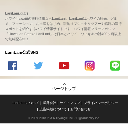
LaniLaniとは？
ハワイ(hawaii)の旅行情報ならLaniLani。LaniLaniはハワイの観光、グル
メ、ファッション、お土産をはじめ、現地オプショナルツアーや話題の流行
スポットを紹介するハワイ情報サイトです。ハワイ情報フリーマガジン
「Hawaiian Breeze LaniLani」は日本とハワイ・ワイキキの計400ヶ所以上
で無料配布中！
LaniLani公式SNS
LaniLani
LaniLani
LaniLani
LaniLani
LaniLani
の
のtwitter
の
の
のLINEを
Facebook
を見る
Youtube
Instagram
見る
ページトップ
を見る
チャンネ
を見る
ルを見る
LaniLaniについて
運営会社
サイトマップ
プライバシーポリシー
広告掲載について
お問い合わせ
© 2009-2018 P.M.A Tryangle,Inc. / Digitalidentity inc.