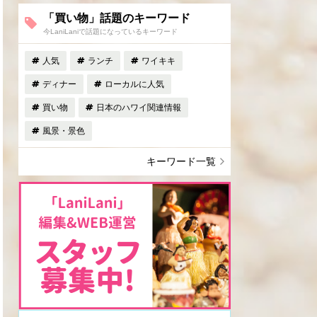
「買い物」話題のキーワード
今LaniLaniで話題になっているキーワード
人気
ランチ
ワイキキ
ディナー
ローカルに人気
買い物
日本のハワイ関連情報
風景・景色
キーワード一覧