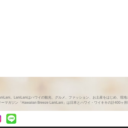
ならLaniLani。LaniLaniはハワイの観光、グルメ、ファッション、お土産をはじ
ガジン「Hawaiian Breeze LaniLani」は日本とハワイ・ワイキキの計400
LaniLaniのLINEを見る