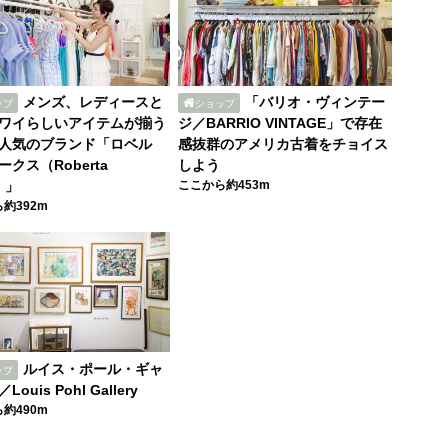
メンズ、レディースと
「バリオ・ヴィンテー
ップ
ショップ
ワイらしいアイテムが揃う
ジ／BARRIO VINTAGE」で存在
人気のブランド「ロベル
感抜群のアメリカ古着をチョイス
クス（Roberta
しよう
）」
ここから約453m
約392m
ルイス・ポール・ギャ
ップ
ouis Pohl Gallery
約490m