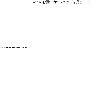
全ての
お買い物
のショップを見る
kea Market Place