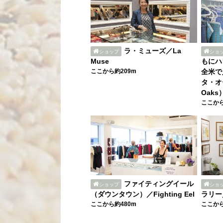
ラ・ミューズ／La
ショップ
ショ
Muse
もにハ
ここから約209m
全米で
タ・オー
Oaks
ここから
ファイティングイール
ショップ
ショ
（ダウンタウン）／Fighting Eel
ラリー／L
ここから約480m
ここから