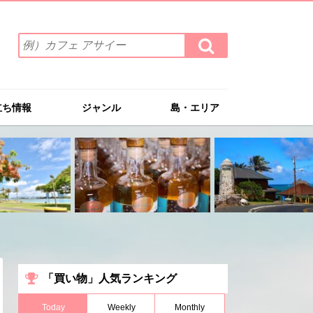
検
検
索
索
ワ
す
る
ー
ド
立ち情報
ジャンル
島・エリア
を
入
力
(例）
カ
フ
ェ
ア
サ
イ
ー
「買い物」人気ランキング
Today
Weekly
Monthly