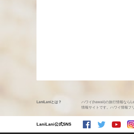
LaniLaniとは？
ハワイ(hawaii)の旅行情報
情報サイトです。ハワイ情報フリーマ
LaniLani公式SNS
LaniLaniのFacebookを見る
LaniLaniのtwitterを見る
LaniLaniのYoutubeチャンネルを見る
LaniLaniのInstagramを見る