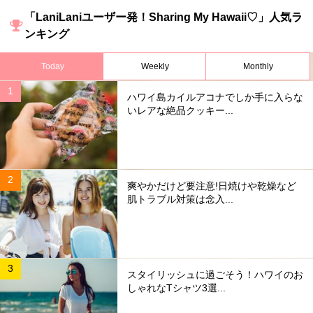
「LaniLaniユーザー発！Sharing My Hawaii♡」人気ラ
ンキング
Today
Weekly
Monthly
ハワイ島カイルアコナでしか手に入らな
いレアな絶品クッキー...
爽やかだけど要注意!日焼けや乾燥など
肌トラブル対策は念入...
スタイリッシュに過ごそう！ハワイのお
しゃれなTシャツ3選...