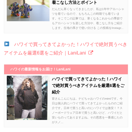
着こなし方法とポイント
だんだん寒くなってきましたが、私は1年中アロハシャ
ツを着ているので、もちろんこの時期でも着ていま
す。そこでこの記事では、寒くなるこれからの季節で
もアロハシャツを楽しむ方法や、着こなし方をご紹介
します。生地の厚さで使い分ける この投稿をInstagr...
ハワイで買ってきてよかった！ハワイで絶対買うべき
アイテムを厳選6選をご紹介｜LaniLani
ハワイの最新情報をお届け！LaniLani
ハワイで買ってきてよかった！ハワイ
で絶対買うべきアイテムを厳選6選をご
紹介
皆さんこんにちは。ナビちゃおハワイのmimiです。今
日は個人的にハワイで買ってきてよかったもののご紹
介です。日本で買うと高いのにハワイでは激安！？ス
ノーボードウェア日本で買うと高いけど、ハワイだと
安いものってありますよね。その恩恵を一番感じたの
がスノ...