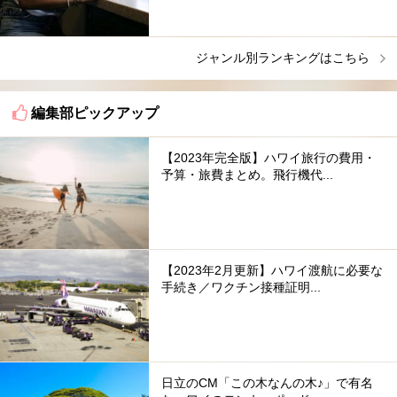
ジャンル別ランキングはこちら
編集部ピックアップ
【2023年完全版】ハワイ旅行の費用・
予算・旅費まとめ。飛行機代...
【2023年2月更新】ハワイ渡航に必要な
手続き／ワクチン接種証明...
日立のCM「この木なんの木♪」で有名