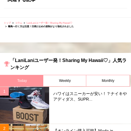
トップ
コラム
LaniLaniユーザー発！Sharing My Hawaii♡
離島へ行く方は注意！日焼け止めの規制がより強化されました
「LaniLaniユーザー発！Sharing My Hawaii♡」人気ラ
ンキング
Today
Weekly
Monthly
ハワイはスニーカーが安い！？ナイキや
アディダス、SUPR...
【オンライン購入可能】Made in