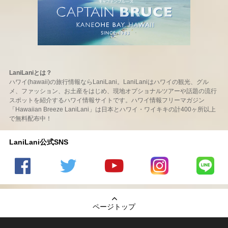
LaniLaniとは？
ハワイ(hawaii)の旅行情報ならLaniLani。LaniLaniはハワイの観光、グル
メ、ファッション、お土産をはじめ、現地オプショナルツアーや話題の流行
スポットを紹介するハワイ情報サイトです。ハワイ情報フリーマガジン
「Hawaiian Breeze LaniLani」は日本とハワイ・ワイキキの計400ヶ所以上
で無料配布中！
LaniLani公式SNS
LaniLani
LaniLani
LaniLani
LaniLani
LaniLani
の
のtwitter
の
の
のLINEを
Facebook
を見る
Youtube
Instagram
見る
ページトップ
を見る
チャンネ
を見る
ルを見る