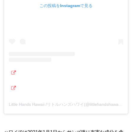
この投稿をInstagramで見る
Little Hands Hawaii /リトルハンズハワイ(@littlehandshawaiijapanofficial)がシェアした投稿