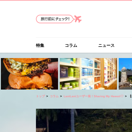
特集
コラム
ニュース
トップ
コラム
LaniLaniユーザー発！Sharing My Hawaii♡
【