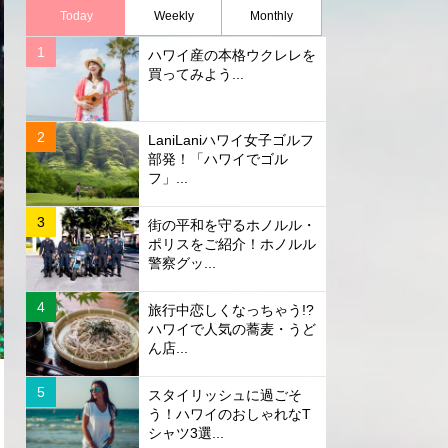
Today
Weekly
Monthly
ハワイ産の本格ウクレレを
買ってみよう...
LaniLaniハワイ女子ゴルフ
部発！「ハワイでゴル
フ」...
街の平和を守るホノルル・
ポリスをご紹介！ホノルル
警察グッ...
旅行中恋しくなっちゃう!?
ハワイで人気の蕎麦・うど
ん店...
スタイリッシュに過ごそ
う！ハワイのおしゃれなT
シャツ3選...