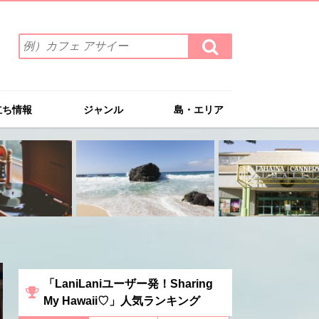
検
検
索
索
ワ
す
る
ー
ド
立ち情報
ジャンル
島・エリア
を
入
力
(例）
カ
フ
ェ
ア
サ
イ
ー
「LaniLaniユーザー発！Sharing
My Hawaii♡」人気ランキング