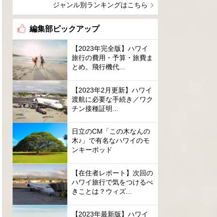
ジャンル別ランキングはこちら
編集部ピックアップ
【2023年完全版】ハワイ
旅行の費用・予算・旅費ま
とめ。飛行機代...
【2023年2月更新】ハワイ
渡航に必要な手続き／ワク
チン接種証明...
日立のCM「この木なんの
木♪」で有名なハワイのモ
ンキーポッド
【在住者レポート】次回の
ハワイ旅行で気をつけるべ
きことは？ウィズ...
【2023年最新版】ハワイ