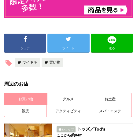
シェア
ツイート
送る
ワイキキ
買い物
周辺のお店
お買い物
グルメ
お土産
観光
アクティビティ
スパ・エステ
トッズ／Tod's
ショップ
ここから約84m