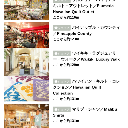
ショップ
キルト・アウトレット／Plumeria
Hawaiian Quilt Outlet
ここから約116m
パイナップル・カウンティ
ショップ
／Pineapple County
ここから約123m
ワイキキ・ラグジュアリ
ショップ
ー・ウォーク／Waikiki Luxury Walk
ここから約129m
ハワイアン・キルト・コレ
ショップ
クション／Hawaiian Quilt
Collection
ここから約131m
マリブ・シャツ／Malibu
ショップ
Shirts
ここから約131m