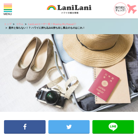
トップ
コラム
LaniLaniユーザー発！Sharing My Hawaii♡
意外と知らない！？ ハワイに持ち込み&持ち出し禁止のものはこれ！