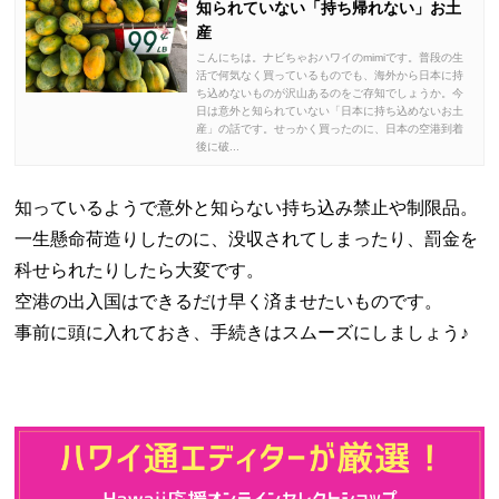
知られていない「持ち帰れない」お土
産
こんにちは。ナビちゃおハワイのmimiです。普段の生
活で何気なく買っているものでも、海外から日本に持
ち込めないものが沢山あるのをご存知でしょうか。今
日は意外と知られていない「日本に持ち込めないお土
産」の話です。せっかく買ったのに、日本の空港到着
後に破...
知っているようで意外と知らない持ち込み禁止や制限品。
一生懸命荷造りしたのに、没収されてしまったり、罰金を
科せられたりしたら大変です。
空港の出入国はできるだけ早く済ませたいものです。
事前に頭に入れておき、手続きはスムーズにしましょう♪