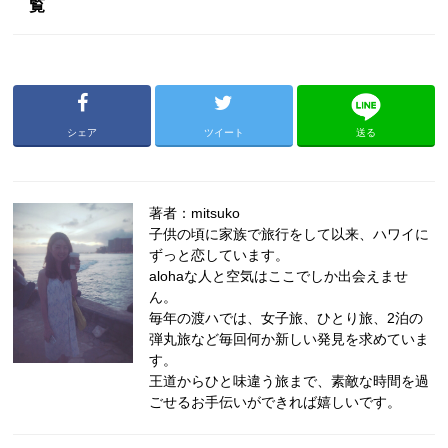
覧
シェア
ツイート
送る
著者：mitsuko
子供の頃に家族で旅行をして以来、ハワイに
ずっと恋しています。
alohaな人と空気はここでしか出会えませ
ん。
毎年の渡ハでは、女子旅、ひとり旅、2泊の
弾丸旅など毎回何か新しい発見を求めていま
す。
王道からひと味違う旅まで、素敵な時間を過
ごせるお手伝いができれば嬉しいです。