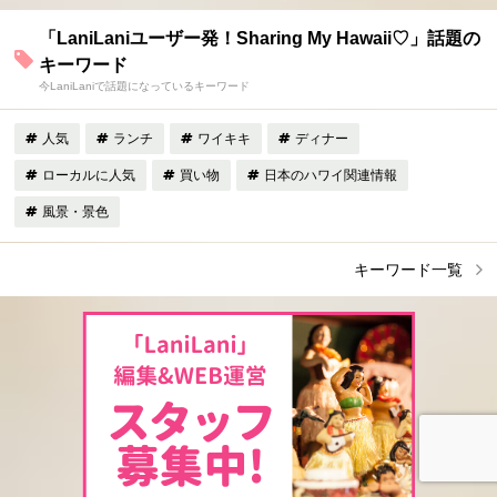
「LaniLaniユーザー発！Sharing My Hawaii♡」話題の
キーワード
今LaniLaniで話題になっているキーワード
人気
ランチ
ワイキキ
ディナー
ローカルに人気
買い物
日本のハワイ関連情報
風景・景色
キーワード一覧