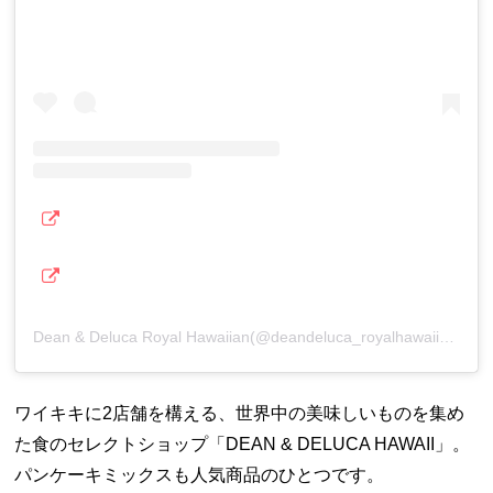
Dean & Deluca Royal Hawaiian(@deandeluca_royalhawaiian)がシェアした投稿
ワイキキに2店舗を構える、世界中の美味しいものを集め
た食のセレクトショップ「DEAN & DELUCA HAWAII」。
パンケーキミックスも人気商品のひとつです。