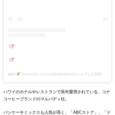
𝒂𝒌𝒂𝒓𝒊
𝑆𝑢𝑠𝑡𝑎𝑖𝑛𝑎𝑏𝑙𝑒-𝐿𝑖𝑓𝑒𝑠𝑡𝑦𝑙𝑒(@akarieam)がシェアした投稿
–
ハワイのホテルやレストランで長年愛用されている、コナ
コーヒーブランドのマルバディ社。
パンケーキミックスも人気が高く、「ABCストア」、「ド