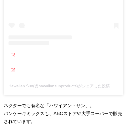
Hawaiian Sun(@hawaiiansunproducts)がシェアした投稿
–
2
ネクターでも有名な「ハワイアン・サン」。
パンケーキミックスも、ABCストアや大手スーパーで販売
されています。