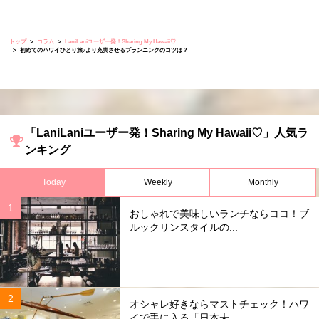
トップ
コラム
LaniLaniユーザー発！Sharing My Hawaii♡
初めてのハワイひとり旅♪より充実させるプランニングのコツは？
「LaniLaniユーザー発！Sharing My Hawaii♡」人気ラ
ンキング
Today
Weekly
Monthly
おしゃれで美味しいランチならココ！ブ
ルックリンスタイルの...
オシャレ好きならマストチェック！ハワ
イで手に入る「日本未...