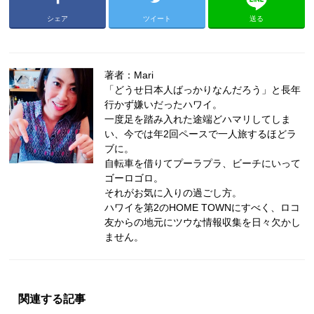
シェア
ツイート
送る
著者：Mari
「どうせ日本人ばっかりなんだろう」と長年
行かず嫌いだったハワイ。
一度足を踏み入れた途端どハマリしてしま
い、今では年2回ペースで一人旅するほどラ
ブに。
自転車を借りてプーラプラ、ビーチにいって
ゴーロゴロ。
それがお気に入りの過ごし方。
ハワイを第2のHOME TOWNにすべく、ロコ
友からの地元にツウな情報収集を日々欠かし
ません。
関連する記事