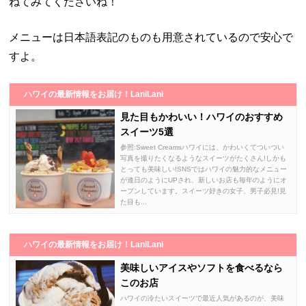
ねてみてくださいね！
メニューは日本語表記のものも用意されているので安心で
すよ。
ハワイの最新情報をお届け！LaniLani
見た目もかわいい！ハワイのおすすめ
スイーツ5選
参照:Sweet Creamsハワイには、かわいくてついつい
写真を撮りたくなるようなスイーツがたくさん!しかも
とっても美味しい!SNSではハワイの魅力的なメニュー
が連日のようにUPされ、新しいお店も毎年のようにオ
ープンしています。スイーツ好きの女子、男子必見!見
た目も...
ハワイの最新情報をお届け！LaniLani
美味しいアイスやソフトを食べるなら
このお店
ハワイの冷たいスイーツで最近人気があるのが、美味