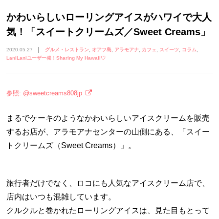
かわいらしいローリングアイスがハワイで大人
気！「スイートクリームズ／Sweet Creams」
2020.05.27
グルメ・レストラン
オアフ島
アラモアナ
カフェ
スイーツ
コラム
LaniLaniユーザー発！Sharing My Hawaii♡
参照: @sweetcreams808jp
まるでケーキのようなかわいらしいアイスクリームを販売
するお店が、アラモアナセンターの山側にある、「スイー
トクリームズ（Sweet Creams）」。
旅行者だけでなく、ロコにも人気なアイスクリーム店で、
店内はいつも混雑しています。
クルクルと巻かれたローリングアイスは、見た目もとって