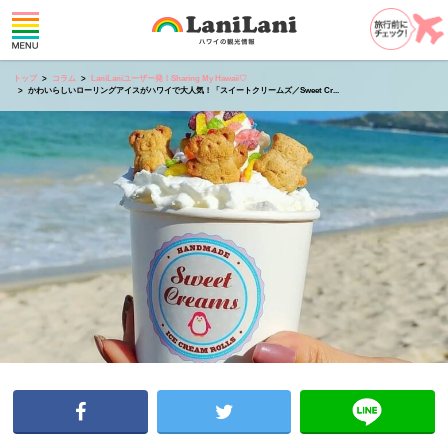
トップ
コラム
LaniLaniユーザー発！Sharing My Hawaii♡
かわいらしいローリングアイスがハワイで大人気！「スイートクリームズ／Sweet Cr...