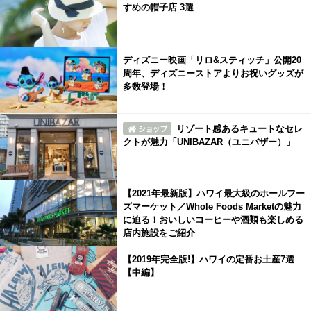
すめの帽子店 3選
ディズニー映画「リロ&スティッチ」公開20
周年、ディズニーストアよりお祝いグッズが
多数登場！
リゾート感あるキュートなセレ
クトが魅力「UNIBAZAR（ユニバザー）」
【2021年最新版】ハワイ最大級のホールフー
ズマーケット／Whole Foods Marketの魅力
に迫る！おいしいコーヒーや酒類も楽しめる
店内施設をご紹介
【2019年完全版!】ハワイの定番お土産7選
【中編】