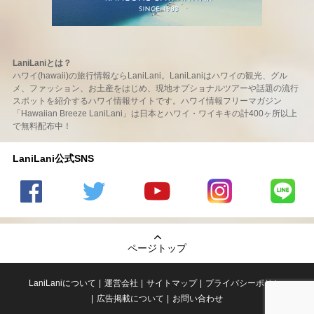
LaniLaniとは？
ハワイ(hawaii)の旅行情報ならLaniLani。LaniLaniはハワイの観光、グル
メ、ファッション、お土産をはじめ、現地オプショナルツアーや話題の流行
スポットを紹介するハワイ情報サイトです。ハワイ情報フリーマガジン
「Hawaiian Breeze LaniLani」は日本とハワイ・ワイキキの計400ヶ所以上
で無料配布中！
LaniLani公式SNS
LaniLani
LaniLani
LaniLani
LaniLani
LaniLani
の
のtwitter
の
の
のLINEを
Facebook
を見る
Youtube
Instagram
見る
ページトップ
を見る
チャンネ
を見る
ルを見る
LaniLaniについて
運営会社
サイトマップ
プライバシーポリシー
広告掲載について
お問い合わせ