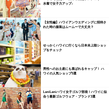
水着で女子力アップ♪
【女性編】ハワイアンウエディングに招待さ
れた時の服装はムームーで大丈夫？
せっかくハワイに行くなら日本未上陸ショッ
プをチェック
男性へのお土産にも喜ばれるキャップ！ ハ
ワイの人気ショップ5選
LaniLaniハワイ女子ゴルフ部発！ハワイに似
合う最新ゴルフウェア・ブランド3選