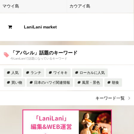
マウイ島
カウアイ島
LaniLani market
「アパレル」話題のキーワード
今LaniLaniで話題になっているキーワード
人気
ランチ
ワイキキ
ローカルに人気
買い物
日本のハワイ関連情報
風景・景色
朝食
キーワード一覧