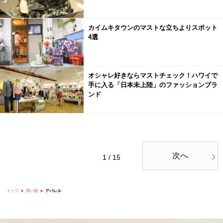
カイムキタウンのマストな立ちよりスポット
4選
オシャレ好きならマストチェック！ハワイで
手に入る「日本未上陸」のファッションブラ
ンド
次へ
1 / 15
トップ
買い物
アパレル