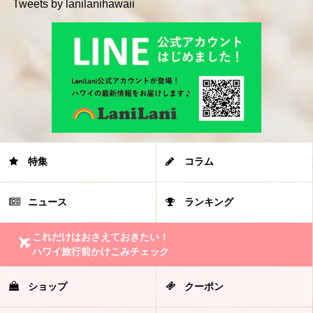
Tweets by lanilanihawaii
特集
コラム
ニュース
ランキング
これだけはおさえておきたい！
ハワイ旅行前かけこみチェック
ショップ
クーポン