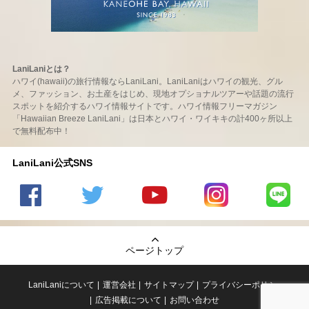
LaniLaniとは？
ハワイ(hawaii)の旅行情報ならLaniLani。LaniLaniはハワイの観光、グル
メ、ファッション、お土産をはじめ、現地オプショナルツアーや話題の流行
スポットを紹介するハワイ情報サイトです。ハワイ情報フリーマガジン
「Hawaiian Breeze LaniLani」は日本とハワイ・ワイキキの計400ヶ所以上
で無料配布中！
LaniLani公式SNS
LaniLani
LaniLani
LaniLani
LaniLani
LaniLani
の
のtwitter
の
の
のLINEを
Facebook
を見る
Youtube
Instagram
見る
ページトップ
を見る
チャンネ
を見る
ルを見る
LaniLaniについて
運営会社
サイトマップ
プライバシーポリシー
広告掲載について
お問い合わせ