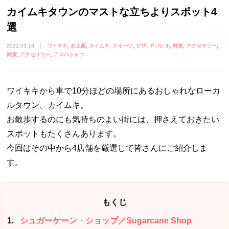
カイムキタウンのマストな立ちよりスポット4
選
2022.03.18
ワイキキ
お土産
カイムキ
スイーツ
ピザ
アパレル
雑貨
アクセサリー
雑貨
アクセサリー
アロハシャツ
ワイキキから車で10分ほどの場所にあるおしゃれなローカ
ルタウン、カイムキ。
お散歩するのにも気持ちのよい街には、押さえておきたい
スポットもたくさんあります。
今回はその中から4店舗を厳選して皆さんにご紹介しま
す。
もくじ
1
シュガーケーン・ショップ／Sugarcane Shop