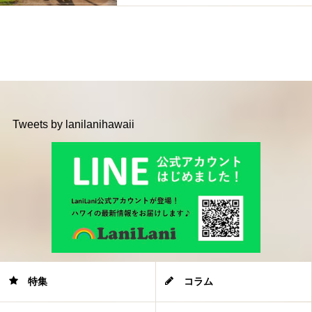
Tweets by lanilanihawaii
特集
コラム