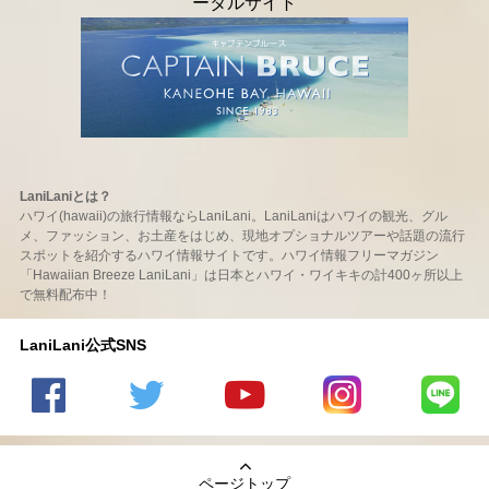
LaniLaniとは？
ハワイ(hawaii)の旅行情報ならLaniLani。LaniLaniはハワイの観光、グル
メ、ファッション、お土産をはじめ、現地オプショナルツアーや話題の流行
スポットを紹介するハワイ情報サイトです。ハワイ情報フリーマガジン
「Hawaiian Breeze LaniLani」は日本とハワイ・ワイキキの計400ヶ所以上
で無料配布中！
LaniLani公式SNS
LaniLani
LaniLani
LaniLani
LaniLani
LaniLani
の
のtwitter
の
の
のLINEを
Facebook
を見る
Youtube
Instagram
見る
ページトップ