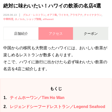
絶対に味わいたい！ハワイの飲茶の名店4選
2026.06.13
グルメ・レストラン
オアフ島
ワイキキ
アラモアナ
チャイナタウン
中華料理
ホノルル
ショップ情報
allhawaii
店舗紹介
アクセス
クーポン
中国からの移民も大勢渡ったハワイには、おいしい飲茶が
楽しめるレストランが数多くあります。
そこで、ハワイに旅行に出かけたら必ず味わいたい飲茶の
名店を4店ご紹介します。
もくじ
1
ティムホーワン／Tim Ho Wan
2
レジェンドシーフードレストラン／Legend Seafood