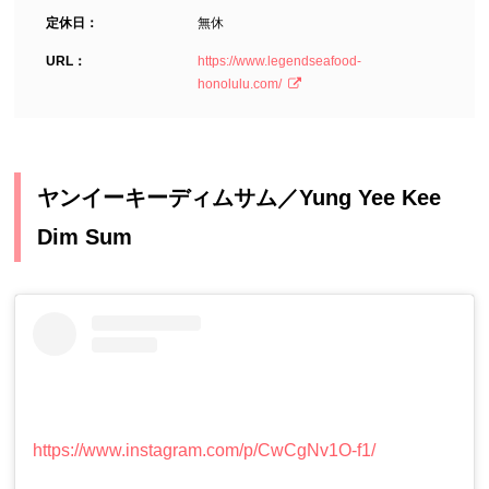
定休日：
無休
URL：
https://www.legendseafood-
honolulu.com/
ヤンイーキーディムサム／Yung Yee Kee
Dim Sum
https://www.instagram.com/p/CwCgNv1O-f1/