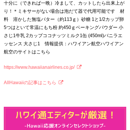
十分に（できれば一晩）冷まして、カットしたら出来上が
り！＊ミキサーがない場合は泡だて器で代用可能です 材
料 溶かした無塩バター（約113ｇ）砂糖 1と1/2カップ卵
5つはといて常温にもち粉 約450ｇベーキングパウダー 小
さじ1牛乳 2カップココナッツミルク1缶 (450ml)バニラエ
ッセンス 大さじ1 情報提供：ハワイアン航空ハワイアン
航空のサイトはこちら
https://www.hawaiianairlines.co.jp/
AllHawaiiの記事はこちら