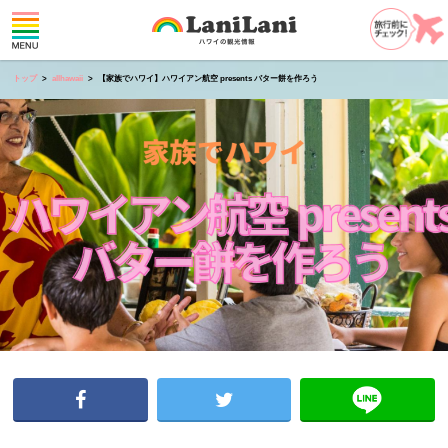
トップ
allhawaii
【家族でハワイ】ハワイアン航空 presents バター餅を作ろう