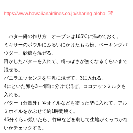
https://www.hawaiianairlines.co.jp/sharing-aloha
バター餅の作り方 オーブンは165℃に温めておく。
ミキサーのボウルにふるいにかけたもち粉、ベーキングパ
ウダー、砂糖を混ぜる。
溶かしたバターを入れて、粉っぽさが無くなるくらいまで
混ぜる。
バニラエッセンスを牛乳に混ぜて、3に入れる。
4にといた卵を3～4回に分けて混ぜ、ココナッツミルクも
入れる。
バター（分量外）やオイルなどを塗った型に入れて、アル
ミホイルをかぶせて約1時間焼く。
45分くらい焼いたら、竹串などを刺して生地がくっつかな
いかチェックする。