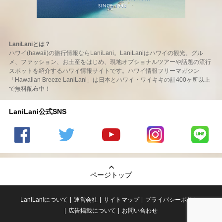
LaniLaniとは？
ハワイ(hawaii)の旅行情報ならLaniLani。LaniLaniはハワイの観光、グル
メ、ファッション、お土産をはじめ、現地オプショナルツアーや話題の流行
スポットを紹介するハワイ情報サイトです。ハワイ情報フリーマガジン
「Hawaiian Breeze LaniLani」は日本とハワイ・ワイキキの計400ヶ所以上
で無料配布中！
LaniLani公式SNS
LaniLani
LaniLani
LaniLani
LaniLani
LaniLani
の
のtwitter
の
の
のLINEを
Facebook
を見る
Youtube
Instagram
見る
ページトップ
を見る
チャンネ
を見る
ルを見る
LaniLaniについて
運営会社
サイトマップ
プライバシーポリシー
広告掲載について
お問い合わせ