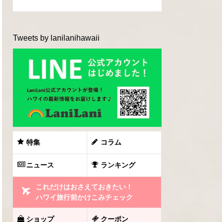
Tweets by lanilanihawaii
特集
コラム
ニュース
ランキング
これだけはおさえておきたい！
ハワイ旅行前かけこみチェック
ショップ
クーポン