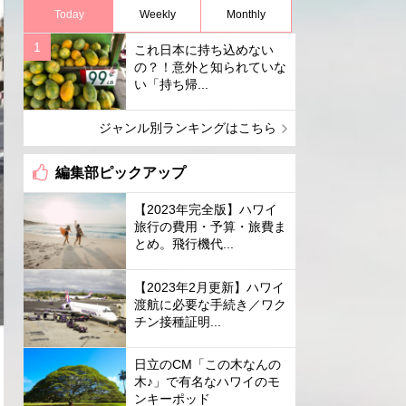
Today
Weekly
Monthly
これ日本に持ち込めない
の？！意外と知られていな
い「持ち帰...
ジャンル別ランキングはこちら
編集部ピックアップ
【2023年完全版】ハワイ
旅行の費用・予算・旅費ま
とめ。飛行機代...
【2023年2月更新】ハワイ
渡航に必要な手続き／ワク
チン接種証明...
日立のCM「この木なんの
木♪」で有名なハワイのモ
ンキーポッド