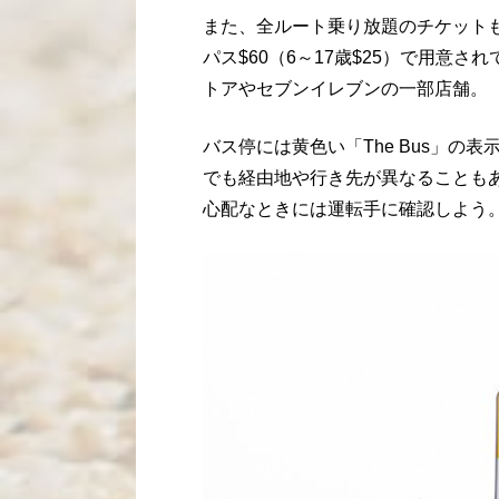
また、全ルート乗り放題のチケット
パス
$60
（
6
～
17
歳
$25
）で用意され
トアやセブンイレブンの一部店舗。
バス停には黄色い「
The Bus
」の表
でも経由地や行き先が異なることも
心配なときには運転手に確認しよう