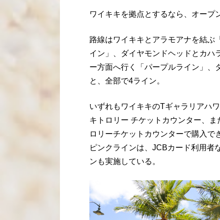
ワイキキを拠点とするなら、オープ
路線はワイキキとアラモアナを結ぶ
イン」、ダイヤモンドヘッドとカハ
ー方面へ行く「パープルライン」、
と、全部で
4
ライン。
いずれもワイキキの
T
ギャラリアハワ
キトロリー チケットカウンター、
ロリーチケットカウンターで購入で
ピンクラインは、
JCB
カード利用者
ンも実施している。