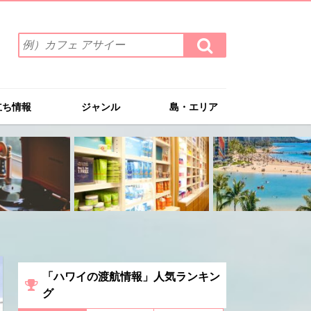
検
検
索
索
ワ
す
る
ー
ド
立ち情報
ジャンル
島・エリア
を
入
力
(例）
カ
フ
ェ
ア
サ
イ
ー
「ハワイの渡航情報」人気ランキン
グ