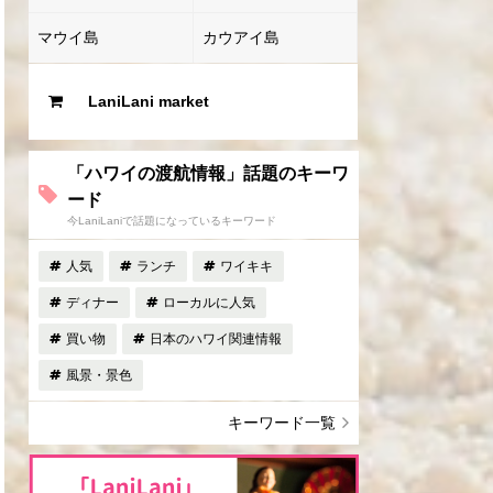
マウイ島
カウアイ島
LaniLani market
「ハワイの渡航情報」話題のキーワ
ード
今LaniLaniで話題になっているキーワード
人気
ランチ
ワイキキ
ディナー
ローカルに人気
買い物
日本のハワイ関連情報
風景・景色
キーワード一覧