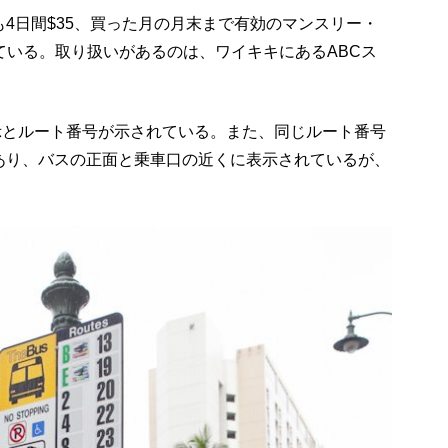
も
4
日間
$35
、買った月の月末まで有効のマンスリー・
ている。取り扱いがあるのは、ワイキキにある
ABC
ス
示とルート番号が示されている。また、同じルート番号
あり、バスの正面と乗車口の近くに表示されているが、
。