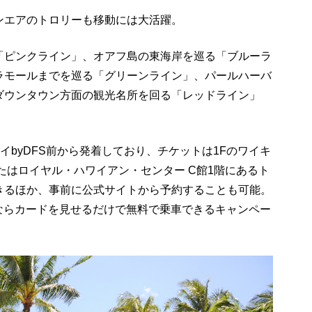
ンエアのトロリーも移動には大活躍。
「ピンクライン」、オアフ島の東海岸を巡る「ブルーラ
ラモールまでを巡る「グリーンライン」、パールハーバ
ダウンタウン方面の観光名所を回る「レッドライン」
イ
byDFS
前から発着しており、チケットは
1F
のワイキ
またはロイヤル・ハワイアン・センター
C
館
1
階にあるト
きるほか、事前に公式サイトから予約することも可能。
ならカードを見せるだけで無料で乗車できるキャンペー