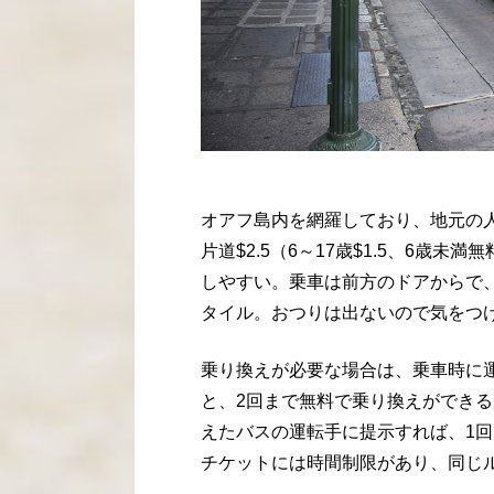
オアフ島内を網羅しており、地元の
片道
$2.5
（
6
～
17
歳
$1.5
、
6
歳未満無
しやすい。乗車は前方のドアからで
タイル。おつりは出ないので気をつ
乗り換えが必要な場合は、乗車時に
と、
2
回まで無料で乗り換えができる
えたバスの運転手に提示すれば、
1
回
チケットには時間制限があり、同じ