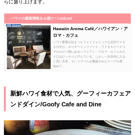
らに盛り上げます。
ハワイの最新情報をお届け！LaniLani
159 shares
Hawaiin Aroma Café／ハワイアン・ア
ロマ・カフェ
ハワイ要素が詰まったフォトジェニックな店内ワイキ
キの中心、ホリデーインリゾート・ワイキキビーチコ
マのロビー階にあるハワイアン・アロマ・カフェの入
り口はひっそりと佇んでいる。しかし一歩店内に入る
と高い天井、そしてプールが隣接されたテーブル席。
初めて...
新鮮ハワイ食材で人気、グーフィーカフェア
ンドダイン/Goofy Cafe and Dine