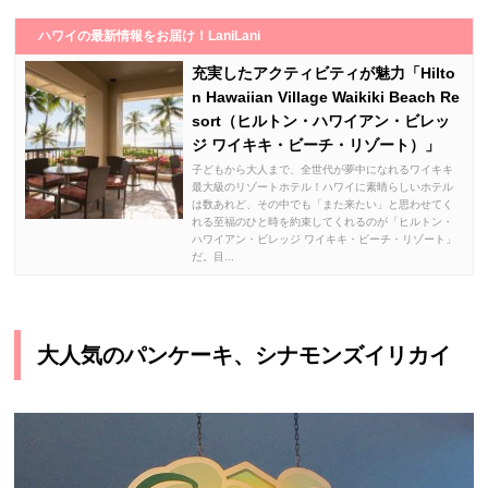
ハワイの最新情報をお届け！LaniLani
充実したアクティビティが魅力「Hilto
n Hawaiian Village Waikiki Beach Re
sort（ヒルトン・ハワイアン・ビレッ
ジ ワイキキ・ビーチ・リゾート）」
子どもから大人まで、全世代が夢中になれるワイキキ
最大級のリゾートホテル！ハワイに素晴らしいホテル
は数あれど、その中でも「また来たい」と思わせてく
れる至福のひと時を約束してくれるのが「ヒルトン・
ハワイアン・ビレッジ ワイキキ・ビーチ・リゾート」
だ。目...
大人気のパンケーキ、シナモンズイリカイ