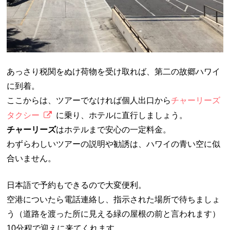
あっさり税関をぬけ荷物を受け取れば、第二の故郷ハワイ
に到着。
ここからは、ツアーでなければ個人出口から
チャーリーズ
タクシー
に乗り、ホテルに直行しましょう。
チャーリーズ
はホテルまで安心の一定料金。
わずらわしいツアーの説明や勧誘は、ハワイの青い空に似
合いません。
日本語で予約もできるので大変便利。
空港についたら電話連絡し、指示された場所で待ちましょ
う（道路を渡った所に見える緑の屋根の前と言われます）
10分程で迎えに来てくれます。