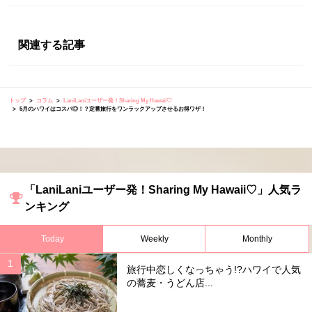
関連する記事
トップ
コラム
LaniLaniユーザー発！Sharing My Hawaii♡
5月のハワイはコスパ◎！？定番旅行をワンラックアップさせるお得ワザ！
「LaniLaniユーザー発！Sharing My Hawaii♡」人気ラ
ンキング
Today
Weekly
Monthly
旅行中恋しくなっちゃう!?ハワイで人気
の蕎麦・うどん店...