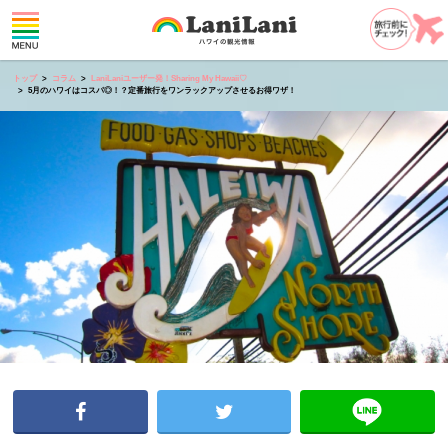
トップ
コラム
LaniLaniユーザー発！Sharing My Hawaii♡
5月のハワイはコスパ◎！？定番旅行をワンラックアップさせるお得ワザ！