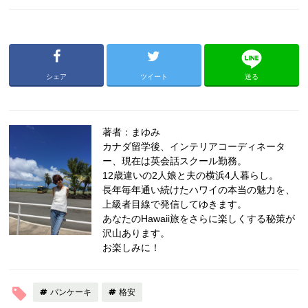
シェア
ツイート
送る
著者：まゆみ
カナダ留学後、インテリアコーディネータ
ー、現在は英会話スクール勤務。
12歳違いの2人娘と夫の横浜4人暮らし。
長年毎年通い続けたハワイの本当の魅力を、
上級者目線で発信してゆきます。
あなたのHawaii旅をさらに楽しくする秘策が
沢山あります。
お楽しみに！
パンケーキ
格安