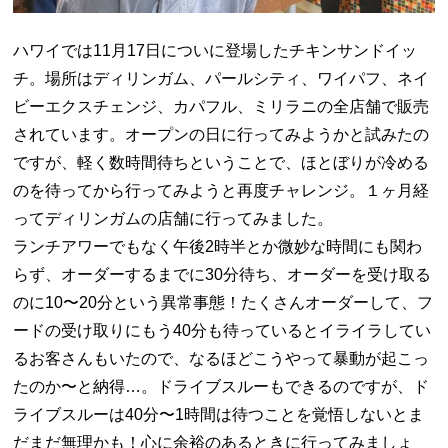
ハワイでは11月17日についに登場したチキンサンドイッ
チ。場所はディリンガム、パールシティ、ワイパフ、ネイ
ビーエクスチェンジ、カパフル、ミリラニの全店舗で販売
されています。オープンの日に行ってみようかと試みたの
ですが、軽く数時間待ちということで、ほとぼりが冷める
のを待ってから行ってみようと再度チャレンジ。１ヶ月経
ってディリンガムの店舗に行ってみました。
ランチアワーでもなく午後2時半とか微妙な時間にも関わ
らず、オーダーするまでに30分待ち、オーダーを受け取る
のに10〜20分という異常事態！たくさんオーダーして、フ
ードの受け取りにもう40分も待っているとイライラしてい
るお客さんもいたので、なるほどこうやって暴動が起こっ
たのか〜と納得…。ドライブスルーもできるのですが、ド
ライブスルーは40分〜1時間は待つことを覚悟しないとま
だまだ無理かも！心に余裕のあるときに行ってみましょ