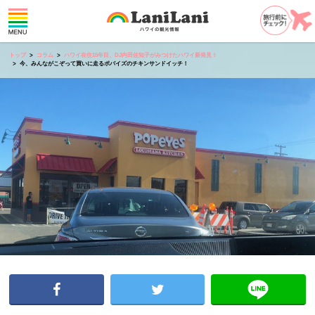
トップ
コラム
ハワイ在住15年目、DJ内田佐知子がみつけたハワイ新発見！
今、みんながこぞって買いに走るポパイズのチキンサンドイッチ！