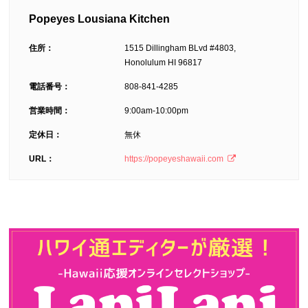
Popeyes Lousiana Kitchen
住所：
1515 Dillingham BLvd #4803,
Honolulum HI 96817
電話番号：
808-841-4285
営業時間：
9:00am-10:00pm
定休日：
無休
URL：
https://popeyeshawaii.com