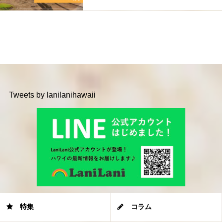
Tweets by lanilanihawaii
特集
コラム