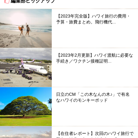
編集部ピックアップ
【2023年完全版】ハワイ旅行の費用・
予算・旅費まとめ。飛行機代...
【2023年2月更新】ハワイ渡航に必要な
手続き／ワクチン接種証明...
日立のCM「この木なんの木♪」で有名
なハワイのモンキーポッド
【在住者レポート】次回のハワイ旅行で