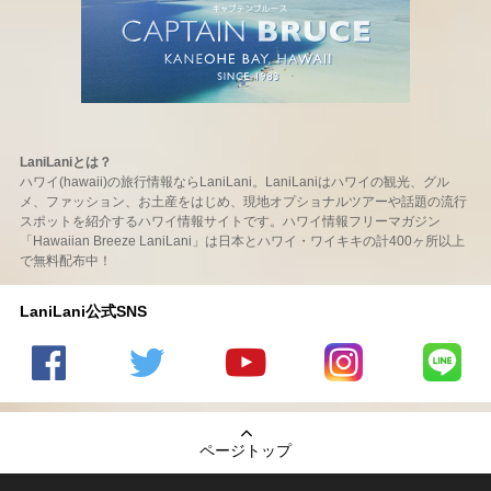
LaniLaniとは？
ハワイ(hawaii)の旅行情報ならLaniLani。LaniLaniはハワイの観光、グル
メ、ファッション、お土産をはじめ、現地オプショナルツアーや話題の流行
スポットを紹介するハワイ情報サイトです。ハワイ情報フリーマガジン
「Hawaiian Breeze LaniLani」は日本とハワイ・ワイキキの計400ヶ所以上
で無料配布中！
LaniLani公式SNS
LaniLani
LaniLani
LaniLani
LaniLani
LaniLani
の
のtwitter
の
の
のLINEを
Facebook
を見る
Youtube
Instagram
見る
ページトップ
を見る
チャンネ
を見る
ルを見る