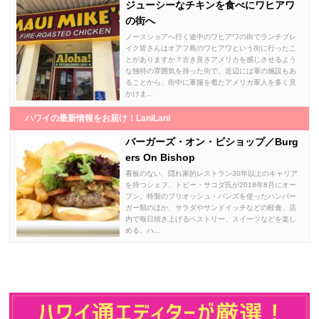
ジューシーなチキンを食べにワヒアワ
の街へ
ノースショアへ行く途中のワヒアワの街でランチブレ
イク皆さんはオアフ島のワヒアワという街に行ったこ
とがありますか？古き良きアメリカを感じさせるよう
な独特の雰囲気を持った街で、近辺には軍の施設もあ
ることから、街中に軍服を着たアメリカ軍人を多く見
かけま...
ハワイの最新情報をお届け！LaniLani
バーガーズ・オン・ビショップ／Burg
ers On Bishop
看板のない、隠れ家的レストラン30年以上のキャリア
を持つシェフ、トビー・サコダ氏が2018年8月にオー
プン。特製のブリオッシュ・バンズを使ったハンバー
ガー類のほか、サラダやサンドイッチなどの軽食、店
内で毎日焼き上げるペストリー、スイーツなどを楽し
める。ハ...