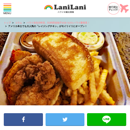
トップ
コラム
ハワイ在住15年目、DJ内田佐知子がみつけたハワイ新発見！
アメリカ本土でも大人気の「レイジングチキン」がモイリイリにオープン！