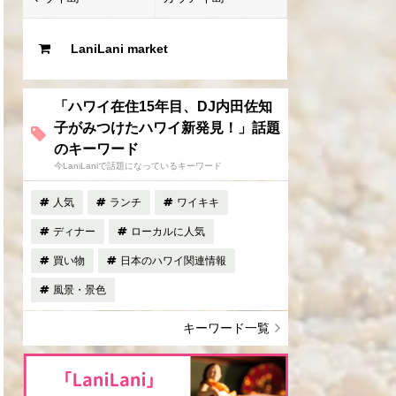
LaniLani market
「ハワイ在住15年目、DJ内田佐知
子がみつけたハワイ新発見！」話題
のキーワード
今LaniLaniで話題になっているキーワード
人気
ランチ
ワイキキ
ディナー
ローカルに人気
買い物
日本のハワイ関連情報
風景・景色
キーワード一覧