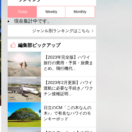
Today
Weekly
Monthly
現在集計中です。
ジャンル別ランキングはこちら
編集部ピックアップ
【2023年完全版】ハワイ
旅行の費用・予算・旅費ま
とめ。飛行機代...
【2023年2月更新】ハワイ
渡航に必要な手続き／ワク
チン接種証明...
日立のCM「この木なんの
木♪」で有名なハワイのモ
ンキーポッド