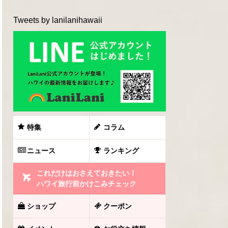
Tweets by lanilanihawaii
特集
コラム
ニュース
ランキング
これだけはおさえておきたい！
ハワイ旅行前かけこみチェック
ショップ
クーポン