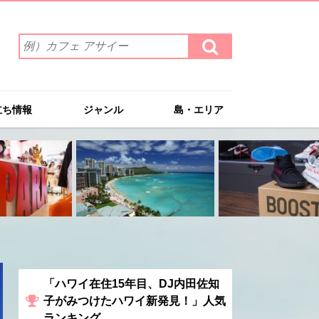
検
検
索
索
ワ
す
る
ー
ド
立ち情報
ジャンル
島・エリア
を
入
力
(例）
カ
フ
ェ
ア
サ
イ
ー
「ハワイ在住15年目、DJ内田佐知
子がみつけたハワイ新発見！」人気
ランキング