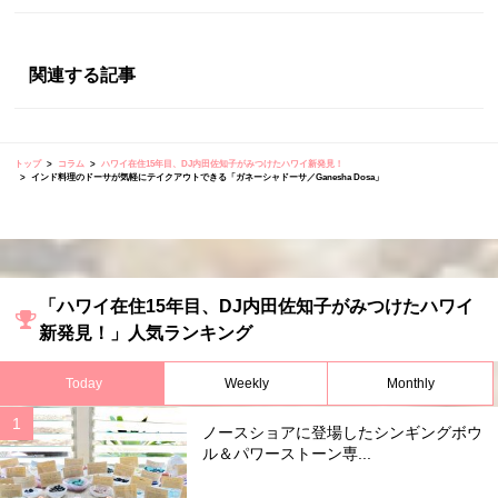
関連する記事
トップ
コラム
ハワイ在住15年目、DJ内田佐知子がみつけたハワイ新発見！
インド料理のドーサが気軽にテイクアウトできる「ガネーシャドーサ／Ganesha Dosa」
「ハワイ在住15年目、DJ内田佐知子がみつけたハワイ
新発見！」人気ランキング
Today
Weekly
Monthly
ノースショアに登場したシンギングボウ
ル＆パワーストーン専...