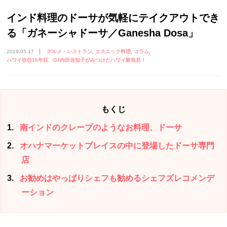
インド料理のドーサが気軽にテイクアウトでき
る「ガネーシャドーサ／Ganesha Dosa」
2019.05.17
グルメ・レストラン
エスニック料理
コラム
ハワイ在住15年目、DJ内田佐知子がみつけたハワイ新発見！
もくじ
1
南インドのクレープのようなお料理、ドーサ
2
オハナマーケットプレイスの中に登場したドーサ専門
店
3
お勧めはやっぱりシェフも勧めるシェフズレコメンデ
ーション