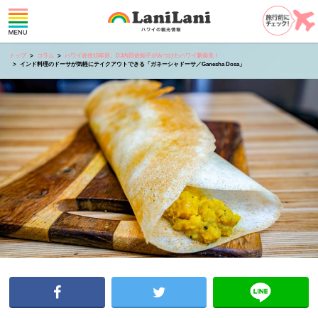
トップ
コラム
ハワイ在住15年目、DJ内田佐知子がみつけたハワイ新発見！
インド料理のドーサが気軽にテイクアウトできる「ガネーシャドーサ／Ganesha Dosa」