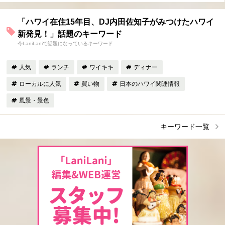
「ハワイ在住15年目、DJ内田佐知子がみつけたハワイ
新発見！」話題のキーワード
今LaniLaniで話題になっているキーワード
人気
ランチ
ワイキキ
ディナー
ローカルに人気
買い物
日本のハワイ関連情報
風景・景色
キーワード一覧