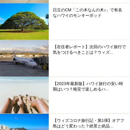
日立のCM「この木なんの木♪」で有名
なハワイのモンキーポッド
【在住者レポート】次回のハワイ旅行で
気をつけるべきことは？ウィズ...
【2023年最新版】ハワイ旅行の安い時
期はいつ？格安で楽しめるハ...
【ウィズコロナ旅行記・第1弾】オアフ
島はどう変わった？絶景と絶品...