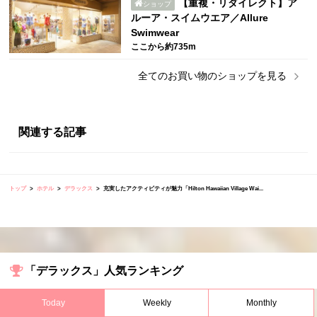
【重複・リダイレクト】ア
ショップ
ルーア・スイムウエア／Allure
Swimwear
ここから約735m
全ての
お買い物
のショップを見る
関連する記事
トップ
ホテル
デラックス
充実したアクティビティが魅力「Hilton Hawaiian Village Wai...
「デラックス」人気ランキング
Today
Weekly
Monthly