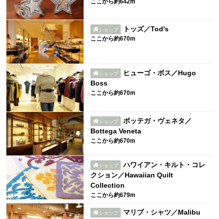
ここから約642m
トッズ／Tod's
ショップ
ここから約670m
ヒューゴ・ボス／Hugo
ショップ
Boss
ここから約670m
ボッテガ・ヴェネタ／
ショップ
Bottega Veneta
ここから約670m
ハワイアン・キルト・コレ
ショップ
クション／Hawaiian Quilt
Collection
ここから約679m
マリブ・シャツ／Malibu
ショップ