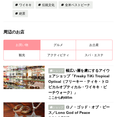
ワイキキ
伝統文化
全米ベストビーチ
絶景
周辺のお店
お買い物
グルメ
お土産
観光
アクティビティ
スパ・エステ
幅広い層を虜にするアイウ
ショップ
ェアショップ「Freaky TiKi Tropical
Optical（フリーキー・ティキ・トロ
ピカルオプティカル・ワイキキ・ビ
ーチウォーク）」
ここから約485m
ロノ・ゴッド・オブ・ピー
ショップ
ス／Lono God of Peace