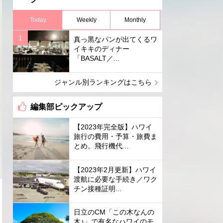
Today
Weekly
Monthly
真っ黒なパンが出てくるワ
イキキのディナー
「BASALT／...
ジャンル別ランキングはこちら
編集部ピックアップ
【2023年完全版】ハワイ
旅行の費用・予算・旅費ま
とめ。飛行機代...
【2023年2月更新】ハワイ
渡航に必要な手続き／ワク
チン接種証明...
日立のCM「この木なんの
木♪」で有名なハワイのモ