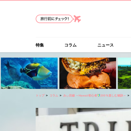
特集
コラム
ニュース
トップ
コラム
みぃ目線 ～Hawaii初心者
200％楽しむ秘訣～