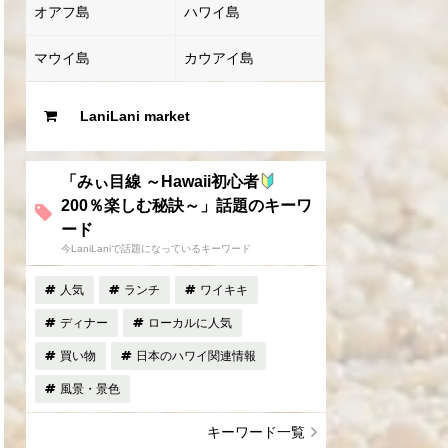
オアフ島
ハワイ島
マウイ島
カウアイ島
LaniLani market
「みぃ目線 ～Hawaii初心者
200％楽しむ秘訣～」話題のキーワ
ード
今LaniLaniで話題になっているキーワード
人気
ランチ
ワイキキ
ディナー
ローカルに人気
買い物
日本のハワイ関連情報
風景・景色
キーワード一覧