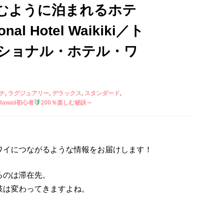
むように泊まれるホテ
onal Hotel Waikiki／ト
ショナル・ホテル・ワ
チ
ラグジュアリー
デラックス
スタンダード
awaii初心者
200％楽しむ秘訣～
ワイにつながるような情報をお届けします！
るのは滞在先。
肢は変わってきますよね。