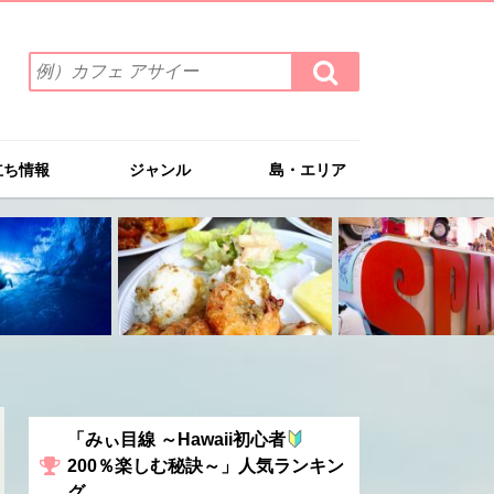
検
検
索
索
ワ
す
る
ー
ド
立ち情報
ジャンル
島・エリア
を
入
力
(例）
カ
フ
ェ
ア
サ
イ
ー
「みぃ目線 ～Hawaii初心者
200％楽しむ秘訣～」人気ランキン
グ