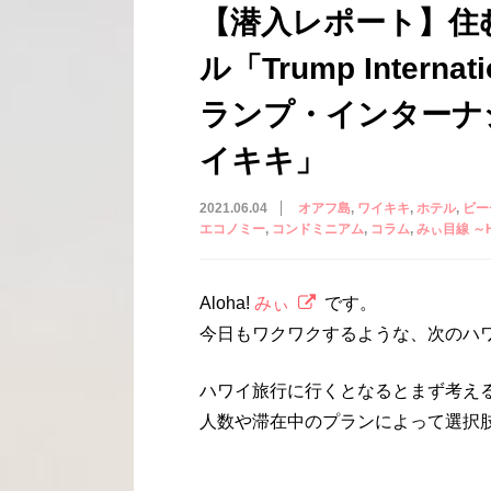
【潜入レポート】住
ル「Trump Internati
ランプ・インターナ
イキキ」
2021.06.04
オアフ島
ワイキキ
ホテル
ビー
エコノミー
コンドミニアム
コラム
みぃ目線 ～H
Aloha!
みぃ
です。
今日もワクワクするような、次のハ
ハワイ旅行に行くとなるとまず考え
人数や滞在中のプランによって選択