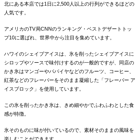
北にある本店では
1
日に
2,500
人以上の行列ができるほどの
人気です。
アメリカの
TV
局
CNN
のランキング・ベストデザートトッ
プ
10
に選ばれ、世界中から注目を集めています。
ハワイのシェイブアイスは、氷を削ったシェイブアイスに
シロップやソースで味付けするのが一般的ですが、同店の
かき氷はマンゴーやパパイヤなどのフルーツ、コーヒー、
紅茶などのフレーバーをそのまま凝縮した「フレーバー
ア
イスブロック」を使用しています。
この氷を削ったかき氷は、きめ細やかでふわふわとした食
感が特徴。
氷そのものに味が付いているので、素材そのままの風味を
楽しむことができます。