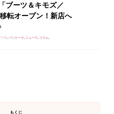
「ブーツ＆キモズ／
's」が移転オープン！新店へ
♪
イーツ
パンケーキ
ニュース
コラム
もくじ