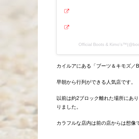
Official Boots & Kimo's™
カイルアにある「ブーツ＆キモズ／Boots
早朝から行列ができる人気店です。
以前は約2ブロック離れた場所にあり
りました。
カラフルな店内は前の店からは想像