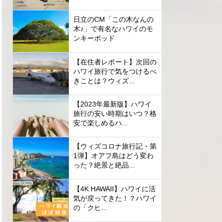
日立のCM「この木なんの
木♪」で有名なハワイのモ
ンキーポッド
【在住者レポート】次回の
ハワイ旅行で気をつけるべ
きことは？ウィズ...
【2023年最新版】ハワイ
旅行の安い時期はいつ？格
安で楽しめるハ...
【ウィズコロナ旅行記・第
1弾】オアフ島はどう変わ
った？絶景と絶品...
【4K HAWAII】ハワイに活
気が戻ってきた！？ハワイ
の「クヒ...