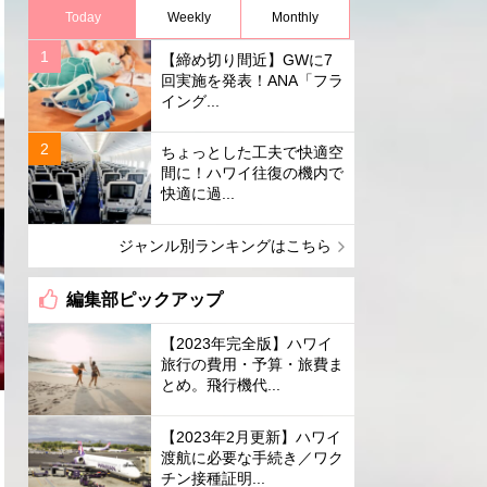
Today
Weekly
Monthly
【締め切り間近】GWに7
回実施を発表！ANA「フラ
イング...
ちょっとした工夫で快適空
間に！ハワイ往復の機内で
快適に過...
ジャンル別ランキングはこちら
編集部ピックアップ
【2023年完全版】ハワイ
旅行の費用・予算・旅費ま
とめ。飛行機代...
【2023年2月更新】ハワイ
渡航に必要な手続き／ワク
チン接種証明...