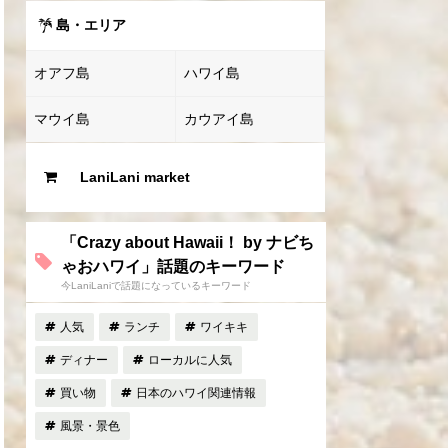
島・エリア
オアフ島
ハワイ島
マウイ島
カウアイ島
LaniLani market
「Crazy about Hawaii！ by ナビち
ゃおハワイ」話題のキーワード
今LaniLaniで話題になっているキーワード
人気
ランチ
ワイキキ
ディナー
ローカルに人気
買い物
日本のハワイ関連情報
風景・景色