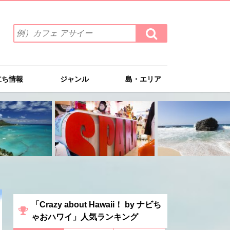
検
検
索
索
ワ
す
る
ー
ド
立ち情報
ジャンル
島・エリア
を
入
力
(例）
カ
フ
ェ
ア
サ
イ
ー
「Crazy about Hawaii！ by ナビち
ゃおハワイ」人気ランキング