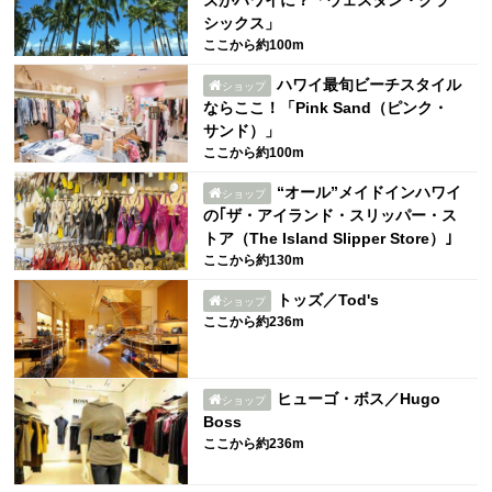
ズがハワイに？「ウェスタン・クラ
シックス」
ここから約100m
ハワイ最旬ビーチスタイル
ショップ
ならここ！「Pink Sand（ピンク・
サンド）」
ここから約100m
“オール”メイドインハワイ
ショップ
の｢ザ・アイランド・スリッパー・ス
トア（The Island Slipper Store）｣
ここから約130m
トッズ／Tod's
ショップ
ここから約236m
ヒューゴ・ボス／Hugo
ショップ
Boss
ここから約236m