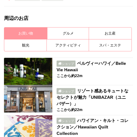
周辺のお店
お買い物
グルメ
お土産
観光
アクティビティ
スパ・エステ
ベルヴィーハワイ／Belle
ショップ
Vie Hawaii
ここから約22m
リゾート感あるキュートな
ショップ
セレクトが魅力「UNIBAZAR（ユニ
バザー）」
ここから約22m
ハワイアン・キルト・コレ
ショップ
クション／Hawaiian Quilt
Collection