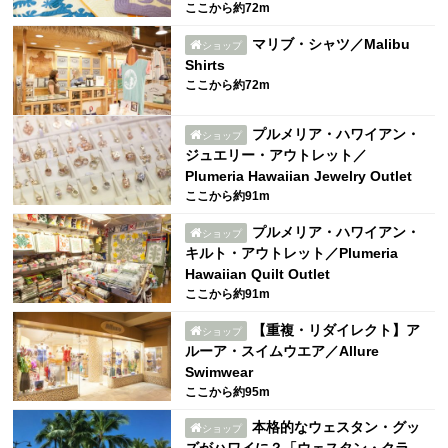
ここから約72m
マリブ・シャツ／Malibu
ショップ
Shirts
ここから約72m
プルメリア・ハワイアン・
ショップ
ジュエリー・アウトレット／
Plumeria Hawaiian Jewelry Outlet
ここから約91m
プルメリア・ハワイアン・
ショップ
キルト・アウトレット／Plumeria
Hawaiian Quilt Outlet
ここから約91m
【重複・リダイレクト】ア
ショップ
ルーア・スイムウエア／Allure
Swimwear
ここから約95m
本格的なウェスタン・グッ
ショップ