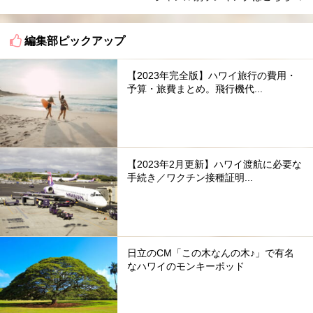
編集部ピックアップ
【2023年完全版】ハワイ旅行の費用・
予算・旅費まとめ。飛行機代...
【2023年2月更新】ハワイ渡航に必要な
手続き／ワクチン接種証明...
日立のCM「この木なんの木♪」で有名
なハワイのモンキーポッド