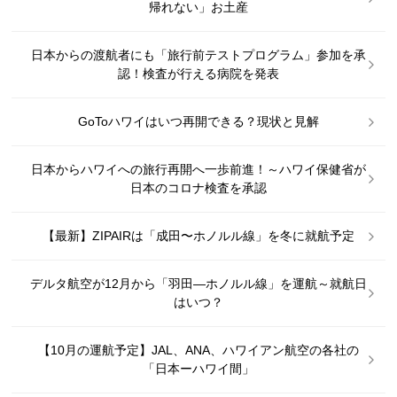
帰れない」お土産
日本からの渡航者にも「旅行前テストプログラム」参加を承
認！検査が行える病院を発表
GoToハワイはいつ再開できる？現状と見解
日本からハワイへの旅行再開へ一歩前進！～ハワイ保健省が
日本のコロナ検査を承認
【最新】ZIPAIRは「成田〜ホノルル線」を冬に就航予定
デルタ航空が12月から「羽田―ホノルル線」を運航～就航日
はいつ？
【10月の運航予定】JAL、ANA、ハワイアン航空の各社の
「日本ーハワイ間」