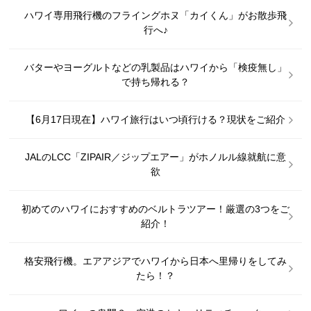
ハワイ専用飛行機のフライングホヌ「カイくん」がお散歩飛
行へ♪
バターやヨーグルトなどの乳製品はハワイから「検疫無し」
で持ち帰れる？
【6月17日現在】ハワイ旅行はいつ頃行ける？現状をご紹介
JALのLCC「ZIPAIR／ジップエアー」がホノルル線就航に意
欲
初めてのハワイにおすすめのベルトラツアー！厳選の3つをご
紹介！
格安飛行機。エアアジアでハワイから日本へ里帰りをしてみ
たら！？