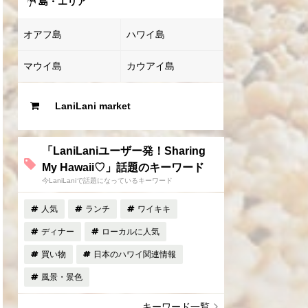
島・エリア
オアフ島
ハワイ島
マウイ島
カウアイ島
LaniLani market
「LaniLaniユーザー発！Sharing
My Hawaii♡」話題のキーワード
今LaniLaniで話題になっているキーワード
人気
ランチ
ワイキキ
ディナー
ローカルに人気
買い物
日本のハワイ関連情報
風景・景色
キーワード一覧