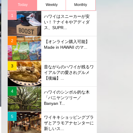
Today
Weekly
Monthly
ハワイはスニーカーが安
い！？ナイキやアディダ
ス、SUPR...
【オンライン購入可能】
Made in HAWAII のマ...
昔ながらのハワイが残るワ
イアルアの愛されグルメ
【後編】...
ハワイのシンボル的な木
「バニヤンツリー／
Banyan T...
ワイキキショッピングプラ
ザとアラモアナセンターに
新しいス...