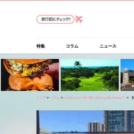
特集
コラム
ニュース
トップ
コラム
LaniLaniユーザー発！Sharing My Hawaii♡
【