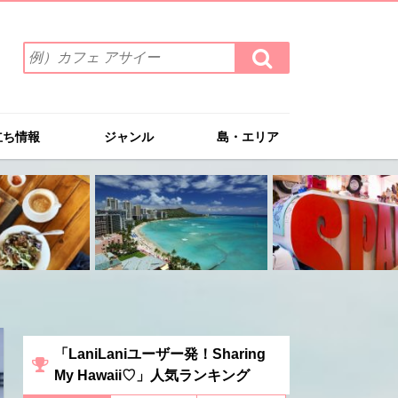
検
検
索
索
ワ
す
る
ー
ド
立ち情報
ジャンル
島・エリア
を
入
力
(例）
カ
フ
ェ
ア
サ
イ
ー
「LaniLaniユーザー発！Sharing
My Hawaii♡」人気ランキング