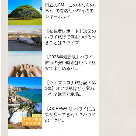
日立のCM「この木なんの
木♪」で有名なハワイのモ
ンキーポッド
【在住者レポート】次回の
ハワイ旅行で気をつけるべ
きことは？ウィズ...
【2023年最新版】ハワイ
旅行の安い時期はいつ？格
安で楽しめるハ...
【ウィズコロナ旅行記・第
1弾】オアフ島はどう変わ
った？絶景と絶品...
【4K HAWAII】ハワイに活
気が戻ってきた！？ハワイ
の「クヒ...