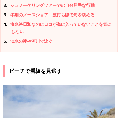
2
シュノーケリングツアーでの自分勝手な行動
3
冬期のノースショア 波打ち際で海を眺める
4
海水浴日和なのにロコが海に入っていないことを気に
しない
5
淡水の滝や河川で泳ぐ
ビーチで看板を見逃す