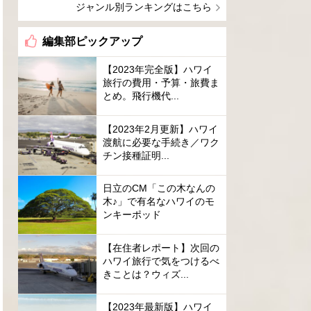
ジャンル別ランキングはこちら
編集部ピックアップ
【2023年完全版】ハワイ
旅行の費用・予算・旅費ま
とめ。飛行機代...
【2023年2月更新】ハワイ
渡航に必要な手続き／ワク
チン接種証明...
日立のCM「この木なんの
木♪」で有名なハワイのモ
ンキーポッド
【在住者レポート】次回の
ハワイ旅行で気をつけるべ
きことは？ウィズ...
【2023年最新版】ハワイ