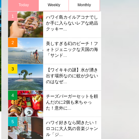
Today
Weekly
Monthly
ハワイ島カイルアコナでし
か手に入らないレアな絶品
クッキー...
美しすぎる幻のビーチ！フ
ォトジェニックな天国の海
「サンド...
【ワイキキの謎】水が湧き
出す場所なのに蚊が少ない
のはなぜ...
チーズバーガーセットを頼
んだのに2個も来ちゃっ
た！意外に...
ハワイ好きなら聞きたい！
ロコに大人気の音楽ジャン
ル「ジ...