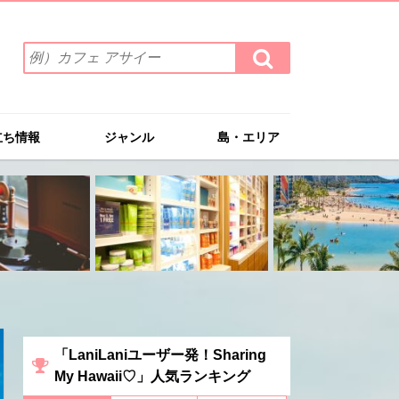
検
検
索
索
ワ
す
る
ー
ド
立ち情報
ジャンル
島・エリア
を
入
力
(例）
カ
フ
ェ
ア
サ
イ
ー
「LaniLaniユーザー発！Sharing
My Hawaii♡」人気ランキング