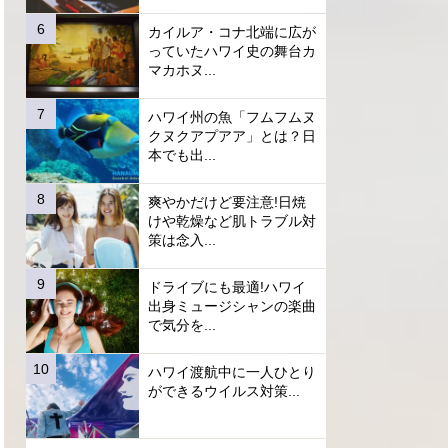
カイルア・コナ北端に広が
っていたハワイ史の舞台カ
マカホヌ...
ハワイ州の魚「フムフムヌ
クヌクアプアア」とは？日
本でも出...
爽やかだけど要注意!日焼
けや乾燥など肌トラブル対
策は念入...
ドライブにも最適!ハワイ
出身ミュージシャンの楽曲
で気分を...
ハワイ渡航中に一人ひとり
ができるウイルス対策...