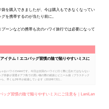
ジ袋を購入できましたが、今は購入もできなくなってい
ッグを携帯するのが当たり前に。
スプーンなどの携帯も次のハワイ旅行では必要になって
須アイテム！エコバッグ習慣の陰で陥りやすいミスに
ゃおハワイのmimiです。今日は次回のハワイに行く際に忘れてはならない
ッグ持参が浸透オアフ島での買い物の際の紙袋とビニール袋（プラスチック
、早くも2年半が経過しています（2018年7月1...
ッグ習慣の陰で陥りやすいミスにご注意を｜LaniLan