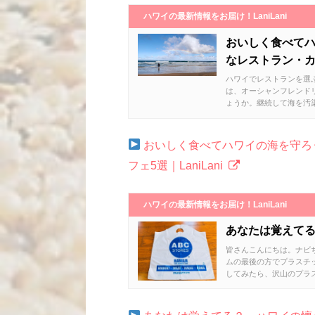
ハワイの最新情報をお届け！LaniLani
おいしく食べてハ
なレストラン・カ
ハワイでレストランを選
は、オーシャンフレンド
ょうか。継続して海を汚染
おいしく食べてハワイの海を守ろ
フェ5選｜LaniLani
ハワイの最新情報をお届け！LaniLani
あなたは覚えて
皆さんこんにちは。ナビちゃ
ムの最後の方でプラスチ
してみたら、沢山のプラス