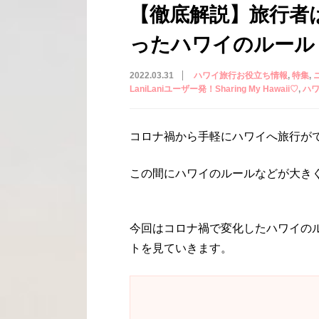
【徹底解説】旅行者
ったハワイのルール
2022.03.31
ハワイ旅行お役立ち情報
特集
LaniLaniユーザー発！Sharing My Hawaii♡
ハ
コロナ禍から手軽にハワイへ旅行が
この間にハワイのルールなどが大き
今回はコロナ禍で変化したハワイの
トを見ていきます。