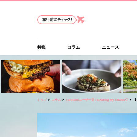
特集
コラム
ニュース
トップ
コラム
LaniLaniユーザー発！Sharing My Hawaii♡
【