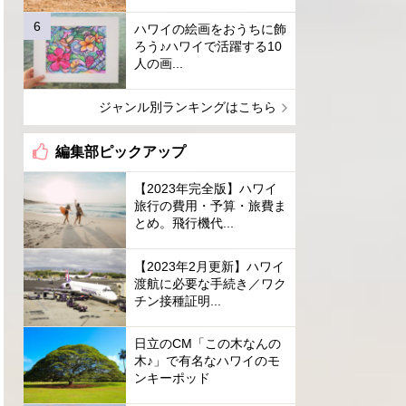
ハワイの絵画をおうちに飾
ろう♪ハワイで活躍する10
人の画...
ジャンル別ランキングはこちら
編集部ピックアップ
【2023年完全版】ハワイ
旅行の費用・予算・旅費ま
とめ。飛行機代...
【2023年2月更新】ハワイ
渡航に必要な手続き／ワク
チン接種証明...
日立のCM「この木なんの
木♪」で有名なハワイのモ
ンキーポッド