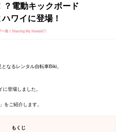
段！？電動キックボード
よハワイに登場！
ザー発！Sharing My Hawaii♡
となるレンタル自転車Biki。
ワイに登場しました。
X」をご紹介します。
もくじ