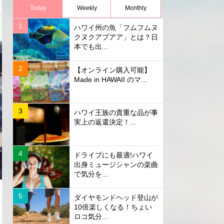
Today
Weekly
Monthly
ハワイ州の魚「フムフムヌ
クヌクアプアア」とは？日
本でも出...
【オンライン購入可能】
Made in HAWAII のマ...
ハワイ王族の貴重な品が事
実上の返還決定！...
ドライブにも最適!ハワイ
出身ミュージシャンの楽曲
で気分を...
ダイヤモンドヘッド登山が
10倍楽しくなる！ちょい
ロコ気分...