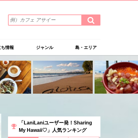
検
検
索
索
ワ
す
る
ー
ド
立ち情報
ジャンル
島・エリア
を
入
力
(例）
カ
フ
ェ
ア
サ
イ
ー
「LaniLaniユーザー発！Sharing
My Hawaii♡」人気ランキング