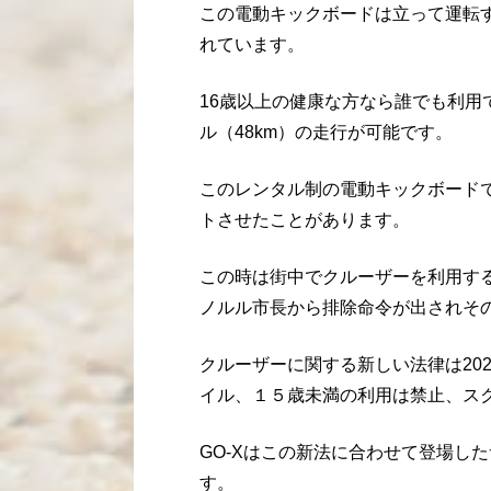
この電動キックボードは立って運転
れています。
16歳以上の健康な方なら誰でも利用で
ル（48km）の走行が可能です。
このレンタル制の電動キックボードで
トさせたことがあります。
この時は街中でクルーザーを利用す
ノルル市長から排除命令が出されそ
クルーザーに関する新しい法律は20
イル、１５歳未満の利用は禁止、スク
GO-Xはこの新法に合わせて登場し
す。