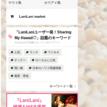
マウイ島
カウアイ島
LaniLani market
「LaniLaniユーザー発！Sharing
My Hawaii♡」話題のキーワード
今LaniLaniで話題になっているキーワード
人気
ランチ
ワイキキ
ディナー
ローカルに人気
買い物
日本のハワイ関連情報
風景・景色
キーワード一覧